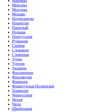
Марокко
Мексика
Молдова
Монако
Нидерланды
Норвегия
Парагвай
Польша
Португалия
Румыния
Сербия
Словакия
Словения
Тунис
Турция
Украина
Филлипины
Финляндия
Франция
Французская Полинезия
Хорватия
Черногория
Чехия
Чили
Швейцария