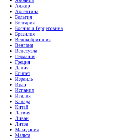
Албания
Алжир
Аргентина
Бельгия
Болгария
Босния и Герцеговина
Бразилия
Великобритания
Венгрия
Венесуэла
Германия
Греция
Дания
Египет
Израиль
Иран
Испания
Италия
Канада
Китай
Латвия
Ливан
Литва
Македания
Мальта