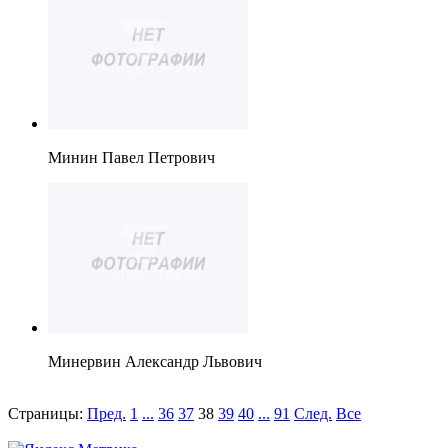
Минин Павел Петрович
Минервин Александр Львович
Страницы:
Пред.
1
...
36
37
38
39
40
...
91
След.
Все