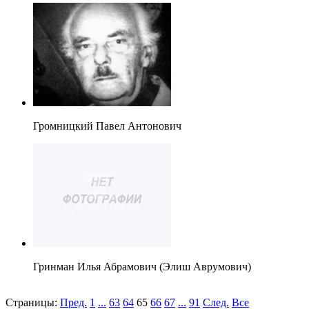
Громницкий Павел Антонович
Гринман Илья Абрамович (Элиш Аврумович)
Страницы:
Пред.
1
...
63
64
65
66
67
...
91
След.
Все