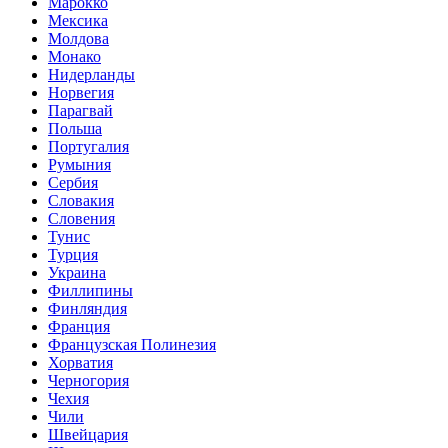
Марокко
Мексика
Молдова
Монако
Нидерланды
Норвегия
Парагвай
Польша
Португалия
Румыния
Сербия
Словакия
Словения
Тунис
Турция
Украина
Филлипины
Финляндия
Франция
Французская Полинезия
Хорватия
Черногория
Чехия
Чили
Швейцария