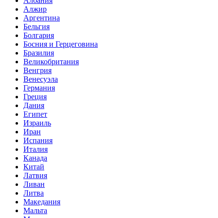
Албания
Алжир
Аргентина
Бельгия
Болгария
Босния и Герцеговина
Бразилия
Великобритания
Венгрия
Венесуэла
Германия
Греция
Дания
Египет
Израиль
Иран
Испания
Италия
Канада
Китай
Латвия
Ливан
Литва
Македания
Мальта