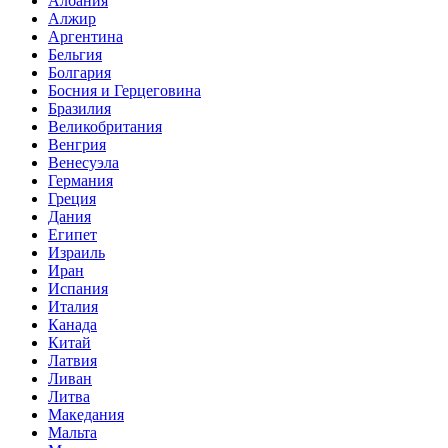
Албания
Алжир
Аргентина
Бельгия
Болгария
Босния и Герцеговина
Бразилия
Великобритания
Венгрия
Венесуэла
Германия
Греция
Дания
Египет
Израиль
Иран
Испания
Италия
Канада
Китай
Латвия
Ливан
Литва
Македания
Мальта