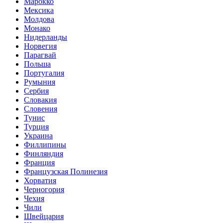
Марокко
Мексика
Молдова
Монако
Нидерланды
Норвегия
Парагвай
Польша
Португалия
Румыния
Сербия
Словакия
Словения
Тунис
Турция
Украина
Филлипины
Финляндия
Франция
Французская Полинезия
Хорватия
Черногория
Чехия
Чили
Швейцария