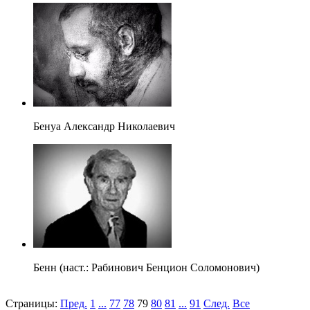
Бенуа Александр Николаевич
Бенн (наст.: Рабинович Бенцион Соломонович)
Страницы:
Пред.
1
...
77
78
79
80
81
...
91
След.
Все