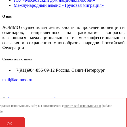
ГБУ «Московский дом национальностей»
Международный альянс «Трудовая миграция»
О нас
АОММО осуществляет деятельность по проведению лекций и
семинаров, направленных на раскрытие вопросов,
касающихся межнационального и межконфессионального
согласия и сохранению многообразия народов Российской
Федерации.
Свяжитесь с нами
+7(911)904-856-09-12 Россия, Санкт-Петербург
mail@aommo.ru
©
Ассоциация организаций по реализации национальных
проектов и достижению национальных целей развития
олжая использовать сайт, вы соглашаетесь с
политикой использования
файлов
"АОММО"
ie.
e-mail:
mail@aommo.ru
OK