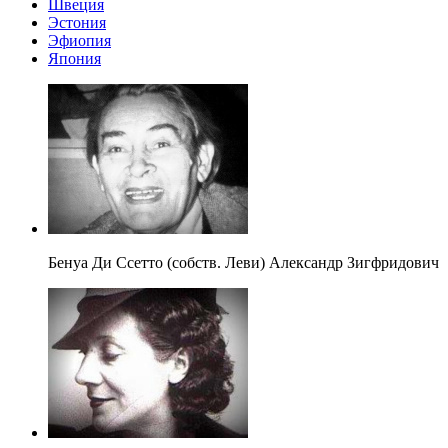
Швеция
Эстония
Эфиопия
Япония
Бенуа Ди Ссетто (собств. Леви) Александр Зигфридович