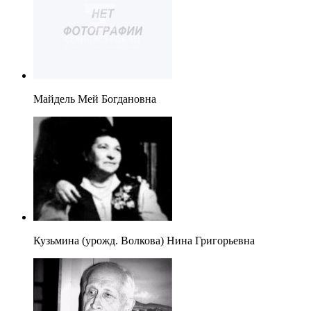
Майдель Мей Богдановна
Кузьмина (урожд. Волкова) Нина Григорьевна