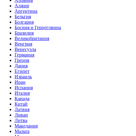
Албания
Алжир
Аргентина
Бельгия
Болгария
Босния и Герцеговина
Бразилия
Великобритания
Венгрия
Венесуэла
Германия
Греция
Дания
Египет
Израиль
Иран
Испания
Италия
Канада
Китай
Латвия
Ливан
Литва
Македания
Мальта