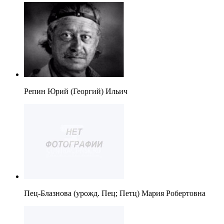
Репин Юрий (Георгий) Ильич
Пец-Блазнова (урожд. Пец; Петц) Мария Робертовна