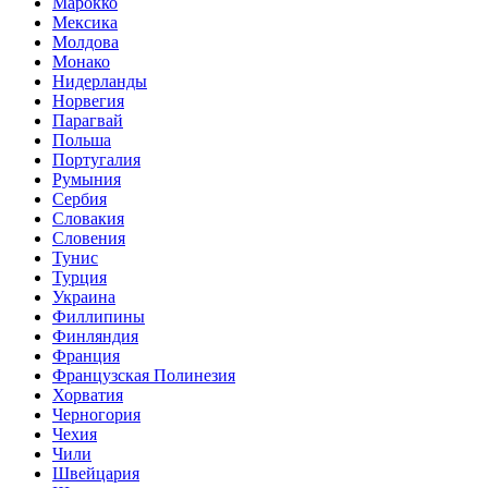
Марокко
Мексика
Молдова
Монако
Нидерланды
Норвегия
Парагвай
Польша
Португалия
Румыния
Сербия
Словакия
Словения
Тунис
Турция
Украина
Филлипины
Финляндия
Франция
Французская Полинезия
Хорватия
Черногория
Чехия
Чили
Швейцария