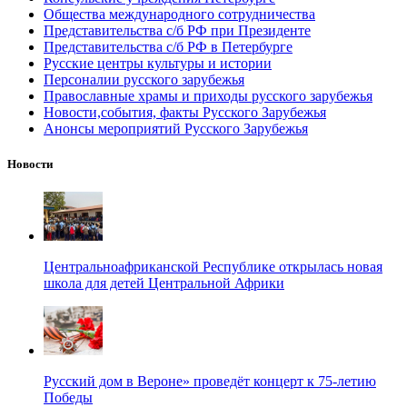
Общества международного сотрудничества
Представительства с/б РФ при Президенте
Представительства с/б РФ в Петербурге
Русские центры культуры и истории
Персоналии русского зарубежья
Православные храмы и приходы русского зарубежья
Новости,события, факты Русского Зарубежья
Анонсы мероприятий Русского Зарубежья
Новости
Центральноафриканской Республике открылась новая
школа для детей Центральной Африки
Русский дом в Вероне» проведёт концерт к 75-летию
Победы