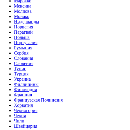
Марокко
Мексика
Молдова
Монако
Нидерланды
Норвегия
Парагвай
Польша
Португалия
Румыния
Сербия
Словакия
Словения
Тунис
Турция
Украина
Филлипины
Финляндия
Франция
Французская Полинезия
Хорватия
Черногория
Чехия
Чили
Швейцария