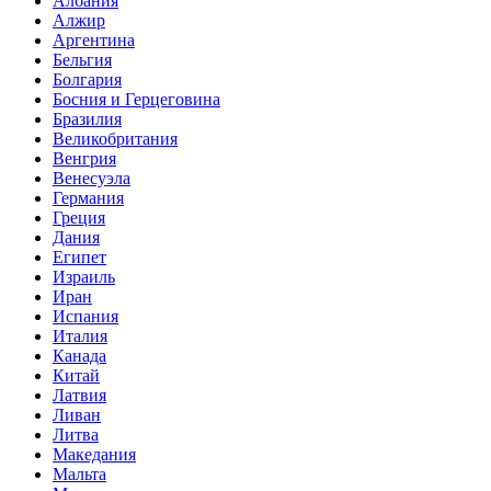
Албания
Алжир
Аргентина
Бельгия
Болгария
Босния и Герцеговина
Бразилия
Великобритания
Венгрия
Венесуэла
Германия
Греция
Дания
Египет
Израиль
Иран
Испания
Италия
Канада
Китай
Латвия
Ливан
Литва
Македания
Мальта