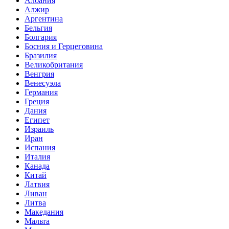
Албания
Алжир
Аргентина
Бельгия
Болгария
Босния и Герцеговина
Бразилия
Великобритания
Венгрия
Венесуэла
Германия
Греция
Дания
Египет
Израиль
Иран
Испания
Италия
Канада
Китай
Латвия
Ливан
Литва
Македания
Мальта