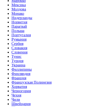
Марокко
Мексика
Молдова
Монако
Нидерланды
Норвегия
Парагвай
Польша
Португалия
Румыния
Сербия
Словакия
Словения
Тунис
Турция
Украина
Филлипины
Финляндия
Франция
Французская Полинезия
Хорватия
Черногория
Чехия
Чили
Швейцария