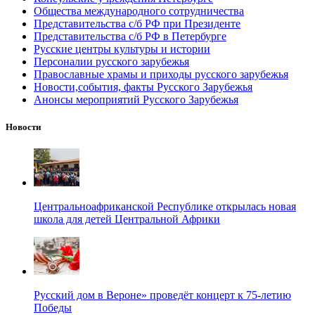
Общества международного сотрудничества
Представительства с/б РФ при Президенте
Представительства с/б РФ в Петербурге
Русские центры культуры и истории
Персоналии русского зарубежья
Православные храмы и приходы русского зарубежья
Новости,события, факты Русского Зарубежья
Анонсы мероприятий Русского Зарубежья
Новости
Центральноафриканской Республике открылась новая
школа для детей Центральной Африки
Русский дом в Вероне» проведёт концерт к 75-летию
Победы