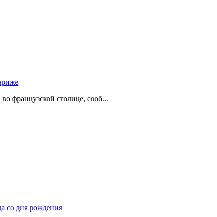
ариже
о французской столице, сооб...
да со дня рождения