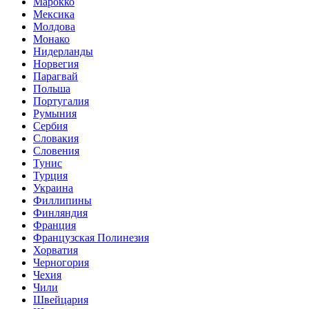
Марокко
Мексика
Молдова
Монако
Нидерланды
Норвегия
Парагвай
Польша
Португалия
Румыния
Сербия
Словакия
Словения
Тунис
Турция
Украина
Филлипины
Финляндия
Франция
Французская Полинезия
Хорватия
Черногория
Чехия
Чили
Швейцария