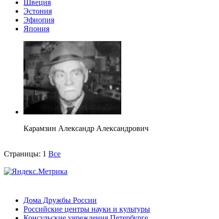
Швеция
Эстония
Эфиопия
Япония
Карамзин Александр Александрович
Страницы:
1
Все
Дома Дружбы России
Российские центры науки и культуры
Консульские учреждения Петербурге