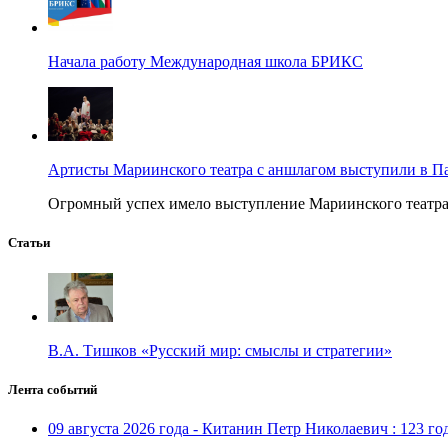
Начала работу Международная школа БРИКС
Артисты Мариинского театра с аншлагом выступили в П
Огромный успех имело выступление Мариинского театра в
Статьи
В.А. Тишков «Русский мир: смыслы и стратегии»
Лента событий
09 августа 2026 года - Китанин Петр Николаевич : 123 го