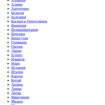
Албания
Алжир
Аргентина
Бельгия
Болгария
Босния и Герцеговина
Бразилия
Великобритания
Венгрия
Венесуэла
Германия
Греция
Дания
Египет
Израиль
Иран
Испания
Италия
Канада
Китай
Латвия
Ливан
Литва
Македания
Мальта