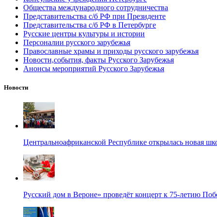
Общества международного сотрудничества
Представительства с/б РФ при Президенте
Представительства с/б РФ в Петербурге
Русские центры культуры и истории
Персоналии русского зарубежья
Православные храмы и приходы русского зарубежья
Новости,события, факты Русского Зарубежья
Анонсы мероприятий Русского Зарубежья
Новости
Центральноафриканской Республике открылась новая шк
Русский дом в Вероне» проведёт концерт к 75-летию По