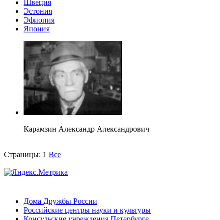
Швеция
Эстония
Эфиопия
Япония
Карамзин Александр Александрович
Страницы:
1
Все
Дома Дружбы России
Российские центры науки и культуры
Консульские учреждения Петербурге