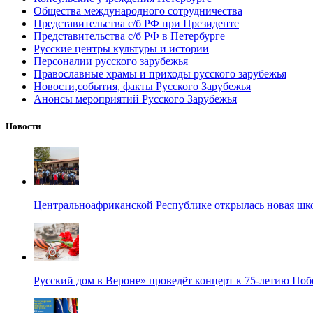
Общества международного сотрудничества
Представительства с/б РФ при Президенте
Представительства с/б РФ в Петербурге
Русские центры культуры и истории
Персоналии русского зарубежья
Православные храмы и приходы русского зарубежья
Новости,события, факты Русского Зарубежья
Анонсы мероприятий Русского Зарубежья
Новости
Центральноафриканской Республике открылась новая шк
Русский дом в Вероне» проведёт концерт к 75-летию По