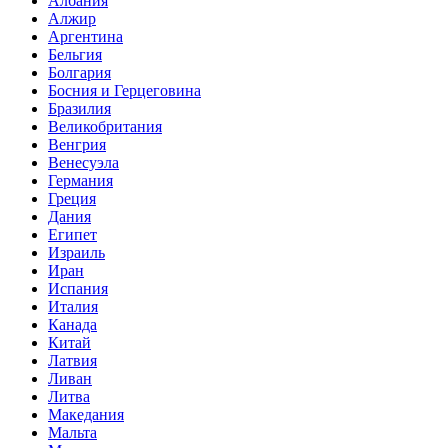
Албания
Алжир
Аргентина
Бельгия
Болгария
Босния и Герцеговина
Бразилия
Великобритания
Венгрия
Венесуэла
Германия
Греция
Дания
Египет
Израиль
Иран
Испания
Италия
Канада
Китай
Латвия
Ливан
Литва
Македания
Мальта