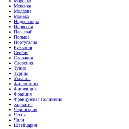
Марокко
Мексика
Молдова
Монако
Нидерланды
Норвегия
Парагвай
Польша
Португалия
Румыния
Сербия
Словакия
Словения
Тунис
Турция
Украина
Филлипины
Финляндия
Франция
Французская Полинезия
Хорватия
Черногория
Чехия
Чили
Швейцария