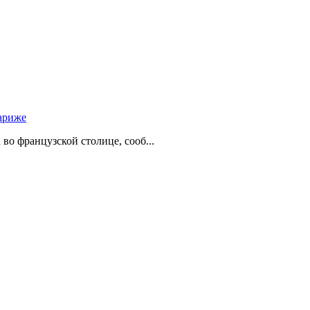
ариже
о французской столице, сооб...