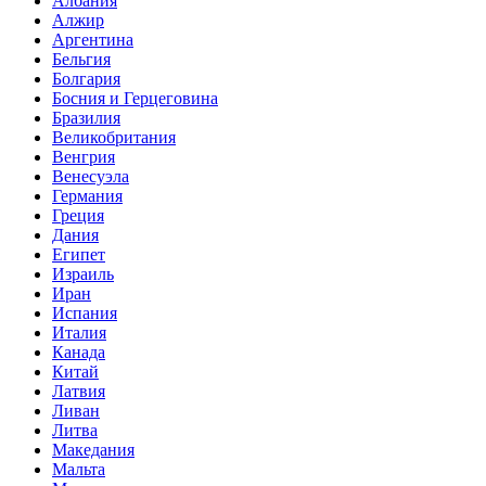
Албания
Алжир
Аргентина
Бельгия
Болгария
Босния и Герцеговина
Бразилия
Великобритания
Венгрия
Венесуэла
Германия
Греция
Дания
Египет
Израиль
Иран
Испания
Италия
Канада
Китай
Латвия
Ливан
Литва
Македания
Мальта