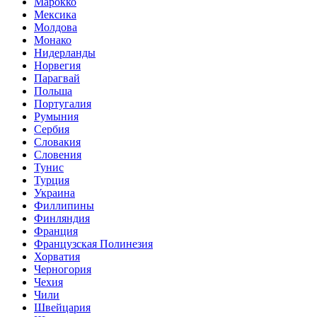
Марокко
Мексика
Молдова
Монако
Нидерланды
Норвегия
Парагвай
Польша
Португалия
Румыния
Сербия
Словакия
Словения
Тунис
Турция
Украина
Филлипины
Финляндия
Франция
Французская Полинезия
Хорватия
Черногория
Чехия
Чили
Швейцария