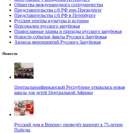
Общества международного сотрудничества
Представительства с/б РФ при Президенте
Представительства с/б РФ в Петербурге
Русские центры культуры и истории
Персоналии русского зарубежья
Православные храмы и приходы русского зарубежья
Новости,события, факты Русского Зарубежья
Анонсы мероприятий Русского Зарубежья
Новости
Центральноафриканской Республике открылась новая
школа для детей Центральной Африки
Русский дом в Вероне» проведёт концерт к 75-летию
Победы