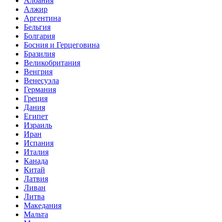
Албания
Алжир
Аргентина
Бельгия
Болгария
Босния и Герцеговина
Бразилия
Великобритания
Венгрия
Венесуэла
Германия
Греция
Дания
Египет
Израиль
Иран
Испания
Италия
Канада
Китай
Латвия
Ливан
Литва
Македания
Мальта