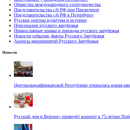
Общества международного сотрудничества
Представительства с/б РФ при Президенте
Представительства с/б РФ в Петербурге
Русские центры культуры и истории
Персоналии русского зарубежья
Православные храмы и приходы русского зарубежья
Новости,события, факты Русского Зарубежья
Анонсы мероприятий Русского Зарубежья
Новости
Центральноафриканской Республике открылась новая шк
Русский дом в Вероне» проведёт концерт к 75-летию По