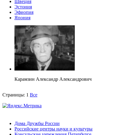
Швеция
Эстония
Эфиопия
Япония
Карамзин Александр Александрович
Страницы:
1
Все
Дома Дружбы России
Российские центры науки и культуры
Консульские учреждения Петербурге