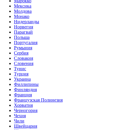
Марокко
Мексика
Молдова
Монако
Нидерланды
Норвегия
Парагвай
Польша
Португалия
Румыния
Сербия
Словакия
Словения
Тунис
Турция
Украина
Филлипины
Финляндия
Франция
Французская Полинезия
Хорватия
Черногория
Чехия
Чили
Швейцария