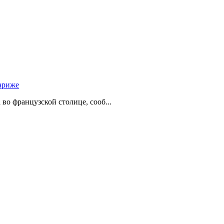
ариже
о французской столице, сооб...