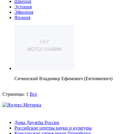
Швеция
Эстония
Эфиопия
Япония
Сичинский Владимир Ефимович (Евтимиевич)
Страницы:
1
Все
Дома Дружбы России
Российские центры науки и культуры
Консульские учреждения Петербурге