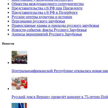
Общества международного сотрудничества
Представительства с/б РФ при Президенте
Представительства с/б РФ в Петербурге
Русские центры культуры и истории
Персоналии русского зарубежья
Православные храмы и приходы русского зарубежья
Новости,события, факты Русского Зарубежья
Анонсы мероприятий Русского Зарубежья
Новости
Центральноафриканской Республике открылась новая шк
Русский дом в Вероне» проведёт концерт к 75-летию По