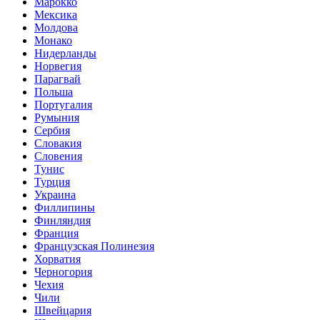
Марокко
Мексика
Молдова
Монако
Нидерланды
Норвегия
Парагвай
Польша
Португалия
Румыния
Сербия
Словакия
Словения
Тунис
Турция
Украина
Филлипины
Финляндия
Франция
Французская Полинезия
Хорватия
Черногория
Чехия
Чили
Швейцария