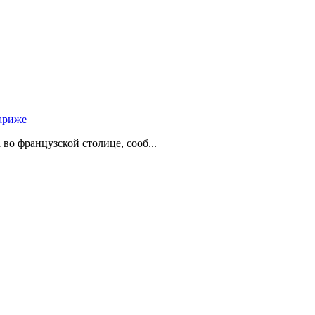
ариже
о французской столице, сооб...