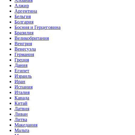
Албания
Алжир
Аргентина
Бельгия
Болгария
Босния и Герцеговина
Бразилия
Великобритания
Венгрия
Венесуэла
Германия
Греция
Дания
Египет
Израиль
Иран
Испания
Италия
Канада
Китай
Латвия
Ливан
Литва
Македания
Мальта