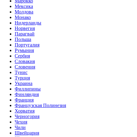
Марокко
Мексика
Молдова
Монако
Нидерланды
Норвегия
Парагвай
Польша
Португалия
Румыния
Сербия
Словакия
Словения
Тунис
Турция
Украина
Филлипины
Финляндия
Франция
Французская Полинезия
Хорватия
Черногория
Чехия
Чили
Швейцария