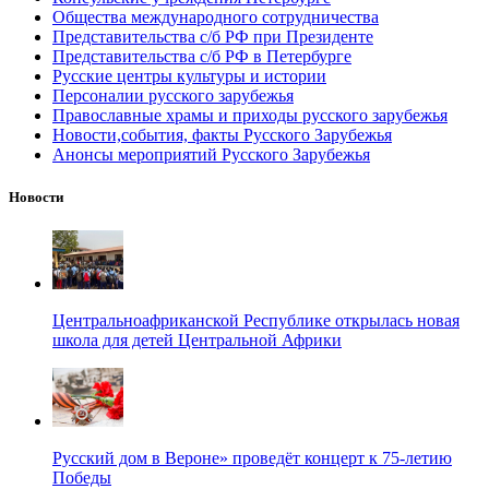
Общества международного сотрудничества
Представительства с/б РФ при Президенте
Представительства с/б РФ в Петербурге
Русские центры культуры и истории
Персоналии русского зарубежья
Православные храмы и приходы русского зарубежья
Новости,события, факты Русского Зарубежья
Анонсы мероприятий Русского Зарубежья
Новости
Центральноафриканской Республике открылась новая
школа для детей Центральной Африки
Русский дом в Вероне» проведёт концерт к 75-летию
Победы