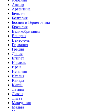
Албания
Алжир
Аргентина
Бельгия
Болгария
Босния и Герцеговина
Бразилия
Великобритания
Венгрия
Венесуэла
Германия
Греция
Дания
Египет
Израиль
Иран
Испания
Италия
Канада
Китай
Латвия
Ливан
Литва
Македания
Мальта