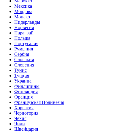
Марокко
Мексика
Молдова
Монако
Нидерланды
Норвегия
Парагвай
Польша
Португалия
Румыния
Сербия
Словакия
Словения
Тунис
Турция
Украина
Филлипины
Финляндия
Франция
Французская Полинезия
Хорватия
Черногория
Чехия
Чили
Швейцария