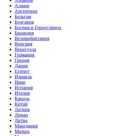
Албания
Алжир
Аргентина
Бельгия
Болгария
Босния и Герцеговина
Бразилия
Великобритания
Венгрия
Венесуэла
Германия
Греция
Дания
Египет
Израиль
Иран
Испания
Италия
Канада
Китай
Латвия
Ливан
Литва
Македания
Мальта