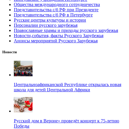
Общества международного сотрудничества
Представительства с/б РФ при Президенте
Представительства с/б РФ в Петербурге
Русские центры культуры и истории
Персоналии русского зарубежья
Православные храмы и приходы русского зарубежья
Новости,события, факты Русского Зарубежья
Анонсы мероприятий Русского Зарубежья
Новости
Центральноафриканской Республике открылась новая
школа для детей Центральной Африки
Русский дом в Вероне» проведёт концерт к 75-летию
Победы