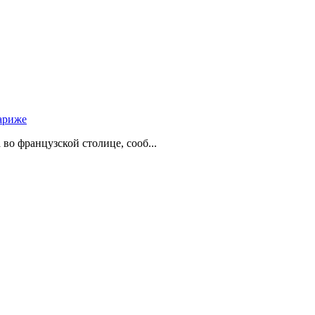
ариже
о французской столице, сооб...