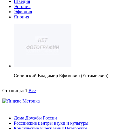
Швеция
Эстония
Эфиопия
Япония
Сичинский Владимир Ефимович (Евтимиевич)
Страницы:
1
Все
Дома Дружбы России
Российские центры науки и культуры
Консульские учреждения Петербурге