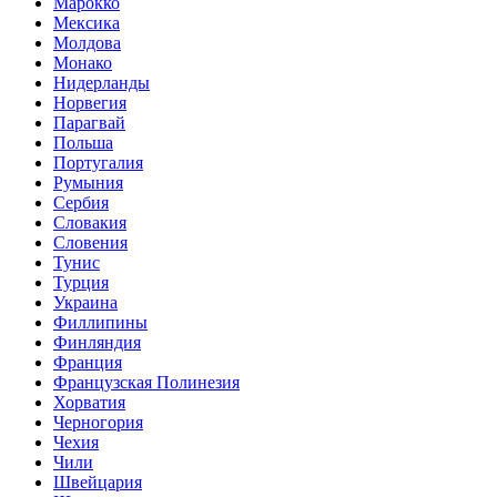
Марокко
Мексика
Молдова
Монако
Нидерланды
Норвегия
Парагвай
Польша
Португалия
Румыния
Сербия
Словакия
Словения
Тунис
Турция
Украина
Филлипины
Финляндия
Франция
Французская Полинезия
Хорватия
Черногория
Чехия
Чили
Швейцария