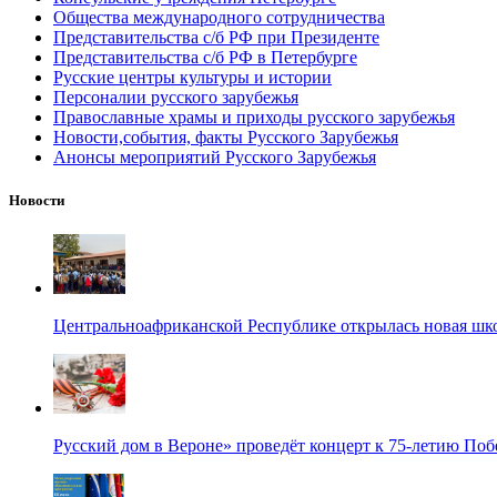
Общества международного сотрудничества
Представительства с/б РФ при Президенте
Представительства с/б РФ в Петербурге
Русские центры культуры и истории
Персоналии русского зарубежья
Православные храмы и приходы русского зарубежья
Новости,события, факты Русского Зарубежья
Анонсы мероприятий Русского Зарубежья
Новости
Центральноафриканской Республике открылась новая шк
Русский дом в Вероне» проведёт концерт к 75-летию По