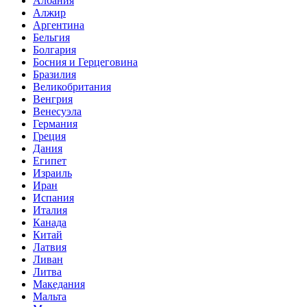
Албания
Алжир
Аргентина
Бельгия
Болгария
Босния и Герцеговина
Бразилия
Великобритания
Венгрия
Венесуэла
Германия
Греция
Дания
Египет
Израиль
Иран
Испания
Италия
Канада
Китай
Латвия
Ливан
Литва
Македания
Мальта