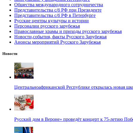
Общества международного сотрудничества
Представительства с/б РФ при Президенте
Представительства с/б РФ в Петербурге
Русские центры культуры и истории
Персоналии русского зарубежья
Православные храмы и приходы русского зарубежья
Новости,события, факты Русского Зарубежья
Анонсы мероприятий Русского Зарубежья
Новости
Центральноафриканской Республике открылась новая шк
Русский дом в Вероне» проведёт концерт к 75-летию По