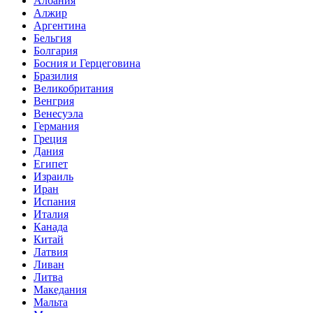
Албания
Алжир
Аргентина
Бельгия
Болгария
Босния и Герцеговина
Бразилия
Великобритания
Венгрия
Венесуэла
Германия
Греция
Дания
Египет
Израиль
Иран
Испания
Италия
Канада
Китай
Латвия
Ливан
Литва
Македания
Мальта