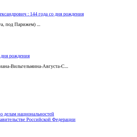
ександрович : 144 года со дня рождения
а, под Парижем) ...
о дня рождения
ана-Вильгельмина-Августа-С...
о делам национальностей
авительстве Российской Федерации