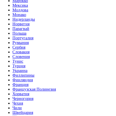
Марокко
Мексика
Молдова
Монако
Нидерланды
Норвегия
Парагвай
Польша
Португалия
Румыния
Сербия
Словакия
Словения
Тунис
Турция
Украина
Филлипины
Финляндия
Франция
Французская Полинезия
Хорватия
Черногория
Чехия
Чили
Швейцария