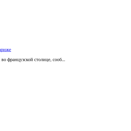
ариже
о французской столице, сооб...