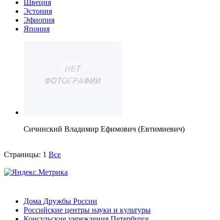
Швеция
Эстония
Эфиопия
Япония
Сичинский Владимир Ефимович (Евтимиевич)
Страницы:
1
Все
Дома Дружбы России
Российские центры науки и культуры
Консульские учреждения Петербурге