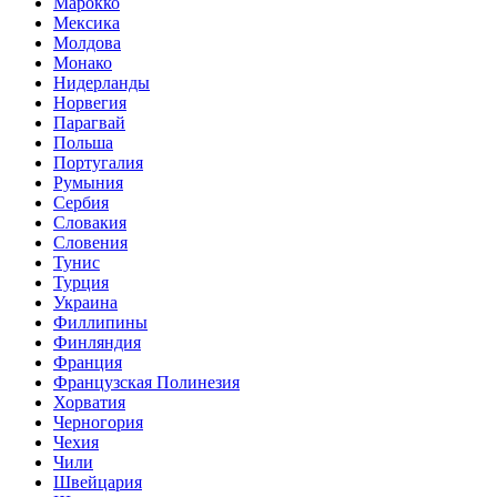
Марокко
Мексика
Молдова
Монако
Нидерланды
Норвегия
Парагвай
Польша
Португалия
Румыния
Сербия
Словакия
Словения
Тунис
Турция
Украина
Филлипины
Финляндия
Франция
Французская Полинезия
Хорватия
Черногория
Чехия
Чили
Швейцария