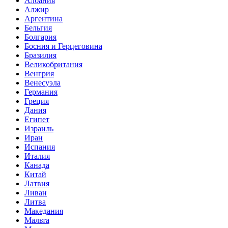
Албания
Алжир
Аргентина
Бельгия
Болгария
Босния и Герцеговина
Бразилия
Великобритания
Венгрия
Венесуэла
Германия
Греция
Дания
Египет
Израиль
Иран
Испания
Италия
Канада
Китай
Латвия
Ливан
Литва
Македания
Мальта