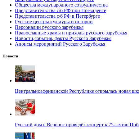
Общества международного сотрудничества
Представительства с/б РФ при Президенте
Представительства с/б РФ в Петербурге
Русские центры культуры и истории
Персоналии русского зарубежья
Православные храмы и приходы русского зарубежья
Новости,события, факты Русского Зарубежья
Анонсы мероприятий Русского Зарубежья
Новости
Центральноафриканской Республике открылась новая шк
Русский дом в Вероне» проведёт концерт к 75-летию По