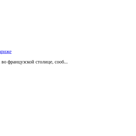
ариже
о французской столице, сооб...