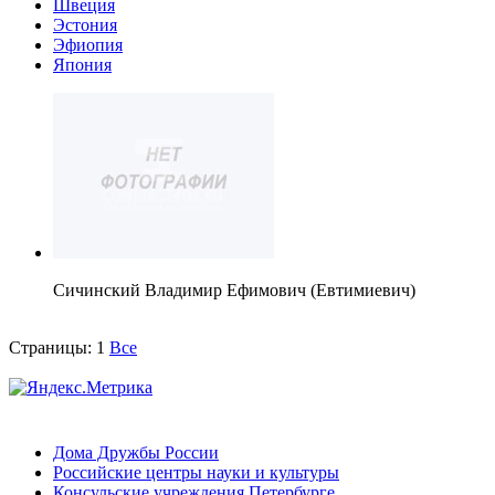
Швеция
Эстония
Эфиопия
Япония
Сичинский Владимир Ефимович (Евтимиевич)
Страницы:
1
Все
Дома Дружбы России
Российские центры науки и культуры
Консульские учреждения Петербурге