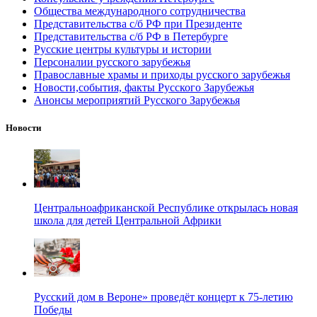
Общества международного сотрудничества
Представительства с/б РФ при Президенте
Представительства с/б РФ в Петербурге
Русские центры культуры и истории
Персоналии русского зарубежья
Православные храмы и приходы русского зарубежья
Новости,события, факты Русского Зарубежья
Анонсы мероприятий Русского Зарубежья
Новости
Центральноафриканской Республике открылась новая
школа для детей Центральной Африки
Русский дом в Вероне» проведёт концерт к 75-летию
Победы