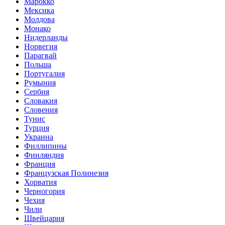
Марокко
Мексика
Молдова
Монако
Нидерланды
Норвегия
Парагвай
Польша
Португалия
Румыния
Сербия
Словакия
Словения
Тунис
Турция
Украина
Филлипины
Финляндия
Франция
Французская Полинезия
Хорватия
Черногория
Чехия
Чили
Швейцария