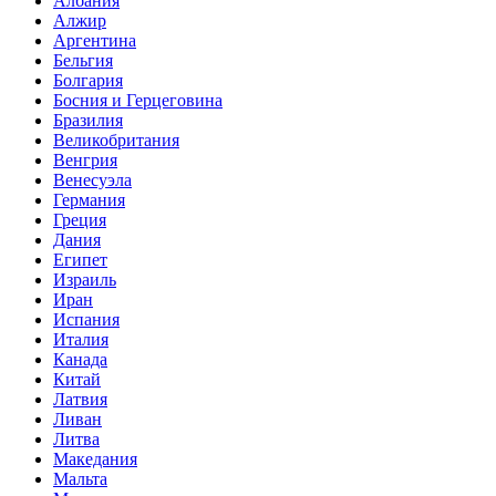
Албания
Алжир
Аргентина
Бельгия
Болгария
Босния и Герцеговина
Бразилия
Великобритания
Венгрия
Венесуэла
Германия
Греция
Дания
Египет
Израиль
Иран
Испания
Италия
Канада
Китай
Латвия
Ливан
Литва
Македания
Мальта