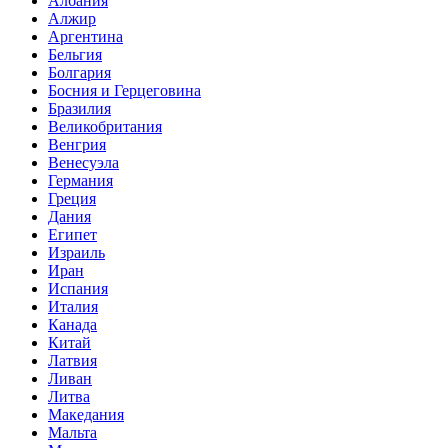
Албания
Алжир
Аргентина
Бельгия
Болгария
Босния и Герцеговина
Бразилия
Великобритания
Венгрия
Венесуэла
Германия
Греция
Дания
Египет
Израиль
Иран
Испания
Италия
Канада
Китай
Латвия
Ливан
Литва
Македания
Мальта