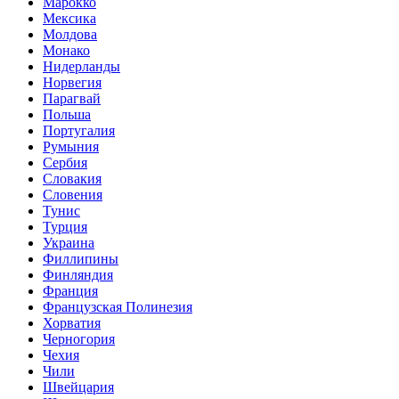
Марокко
Мексика
Молдова
Монако
Нидерланды
Норвегия
Парагвай
Польша
Португалия
Румыния
Сербия
Словакия
Словения
Тунис
Турция
Украина
Филлипины
Финляндия
Франция
Французская Полинезия
Хорватия
Черногория
Чехия
Чили
Швейцария