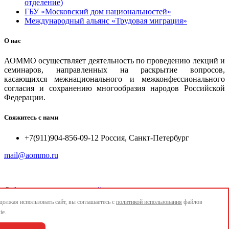
отделение)
ГБУ «Московский дом национальностей»
Международный альянс «Трудовая миграция»
О нас
АОММО осуществляет деятельность по проведению лекций и
семинаров, направленных на раскрытие вопросов,
касающихся межнационального и межконфессионального
согласия и сохранению многообразия народов Российской
Федерации.
Свяжитесь с нами
+7(911)904-856-09-12 Россия, Санкт-Петербург
mail@aommo.ru
©
Ассоциация организаций по реализации национальных
проектов и достижению национальных целей развития
олжая использовать сайт, вы соглашаетесь с
политикой использования
файлов
"АОММО"
ie.
e-mail:
mail@aommo.ru