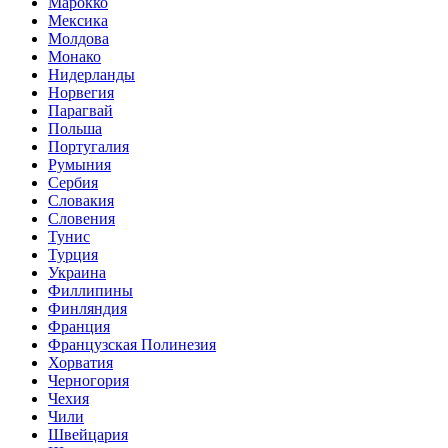
Марокко
Мексика
Молдова
Монако
Нидерланды
Норвегия
Парагвай
Польша
Португалия
Румыния
Сербия
Словакия
Словения
Тунис
Турция
Украина
Филлипины
Финляндия
Франция
Французская Полинезия
Хорватия
Черногория
Чехия
Чили
Швейцария