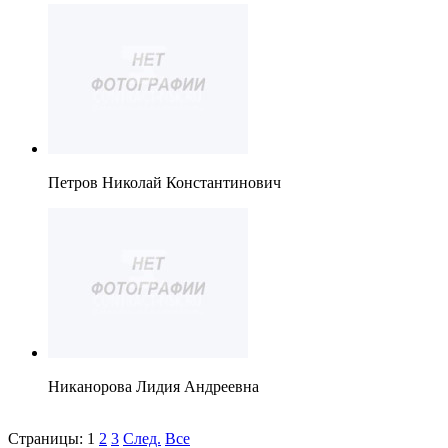
Петров Николай Константинович
Никанорова Лидия Андреевна
Страницы:
1
2
3
След.
Все