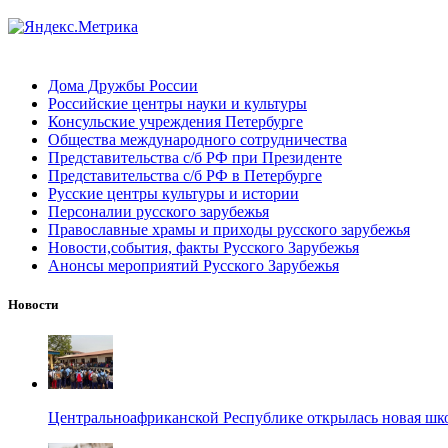
Дома Дружбы России
Российские центры науки и культуры
Консульские учреждения Петербурге
Общества международного сотрудничества
Представительства с/б РФ при Президенте
Представительства с/б РФ в Петербурге
Русские центры культуры и истории
Персоналии русского зарубежья
Православные храмы и приходы русского зарубежья
Новости,события, факты Русского Зарубежья
Анонсы мероприятий Русского Зарубежья
Новости
Центральноафриканской Республике открылась новая шк