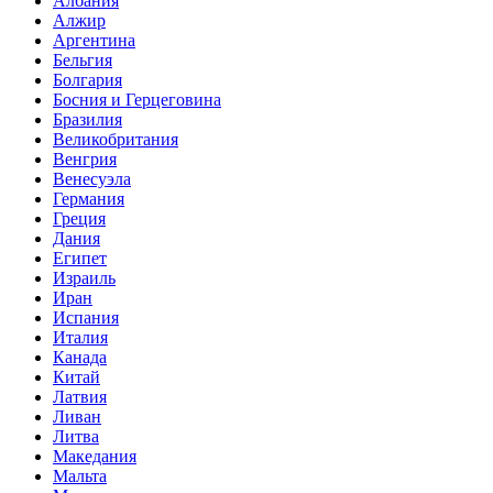
Албания
Алжир
Аргентина
Бельгия
Болгария
Босния и Герцеговина
Бразилия
Великобритания
Венгрия
Венесуэла
Германия
Греция
Дания
Египет
Израиль
Иран
Испания
Италия
Канада
Китай
Латвия
Ливан
Литва
Македания
Мальта