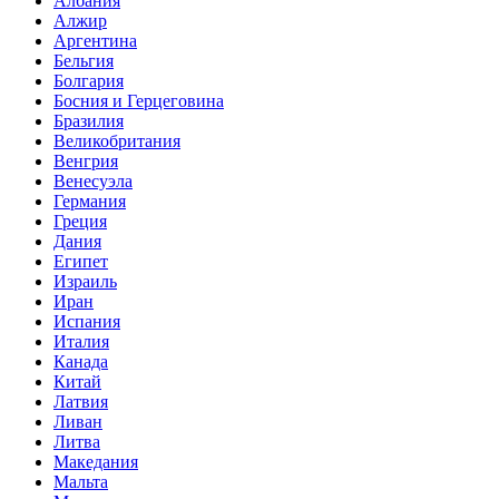
Албания
Алжир
Аргентина
Бельгия
Болгария
Босния и Герцеговина
Бразилия
Великобритания
Венгрия
Венесуэла
Германия
Греция
Дания
Египет
Израиль
Иран
Испания
Италия
Канада
Китай
Латвия
Ливан
Литва
Македания
Мальта