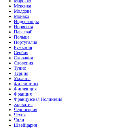
Марокко
Мексика
Молдова
Монако
Нидерланды
Норвегия
Парагвай
Польша
Португалия
Румыния
Сербия
Словакия
Словения
Тунис
Турция
Украина
Филлипины
Финляндия
Франция
Французская Полинезия
Хорватия
Черногория
Чехия
Чили
Швейцария