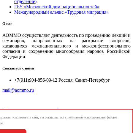
отделение)
ГБУ «Московский дом национальностей»
Международный альянс «Трудовая миграция»
О нас
АОММО осуществляет деятельность по проведению лекций и
семинаров, направленных на раскрытие вопросов,
касающихся межнационального и межконфессионального
согласия и сохранению многообразия народов Российской
Федерации.
Свяжитесь с нами
+7(911)904-856-09-12 Россия, Санкт-Петербург
mail@aommo.ru
©
Ассоциация организаций по реализации национальных
проектов и достижению национальных целей развития
олжая использовать сайт, вы соглашаетесь с
политикой использования
файлов
"АОММО"
ie.
e-mail:
mail@aommo.ru