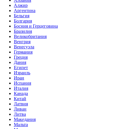
Албания
Алжир
Аргентина
Бельгия
Болгария
Босния и Герцеговина
Бразилия
Великобритания
Венгрия
Венесуэла
Германия
Греция
Дания
Египет
Израиль
Иран
Испания
Италия
Канада
Китай
Латвия
Ливан
Литва
Македания
Мальта