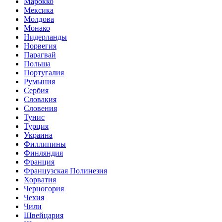
Марокко
Мексика
Молдова
Монако
Нидерланды
Норвегия
Парагвай
Польша
Португалия
Румыния
Сербия
Словакия
Словения
Тунис
Турция
Украина
Филлипины
Финляндия
Франция
Французская Полинезия
Хорватия
Черногория
Чехия
Чили
Швейцария