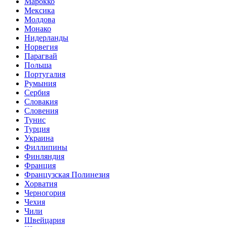
Марокко
Мексика
Молдова
Монако
Нидерланды
Норвегия
Парагвай
Польша
Португалия
Румыния
Сербия
Словакия
Словения
Тунис
Турция
Украина
Филлипины
Финляндия
Франция
Французская Полинезия
Хорватия
Черногория
Чехия
Чили
Швейцария