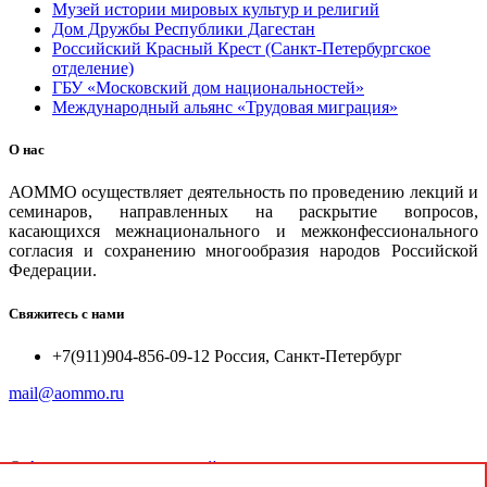
Музей истории мировых культур и религий
Дом Дружбы Республики Дагестан
Российский Красный Крест (Санкт-Петербургское
отделение)
ГБУ «Московский дом национальностей»
Международный альянс «Трудовая миграция»
О нас
АОММО осуществляет деятельность по проведению лекций и
семинаров, направленных на раскрытие вопросов,
касающихся межнационального и межконфессионального
согласия и сохранению многообразия народов Российской
Федерации.
Свяжитесь с нами
+7(911)904-856-09-12 Россия, Санкт-Петербург
mail@aommo.ru
©
Ассоциация организаций по реализации национальных
проектов и достижению национальных целей развития