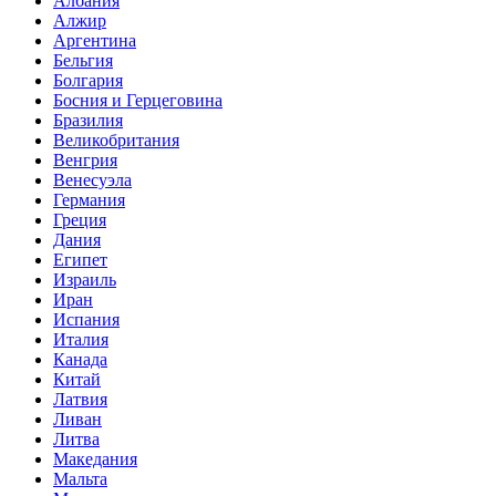
Албания
Алжир
Аргентина
Бельгия
Болгария
Босния и Герцеговина
Бразилия
Великобритания
Венгрия
Венесуэла
Германия
Греция
Дания
Египет
Израиль
Иран
Испания
Италия
Канада
Китай
Латвия
Ливан
Литва
Македания
Мальта