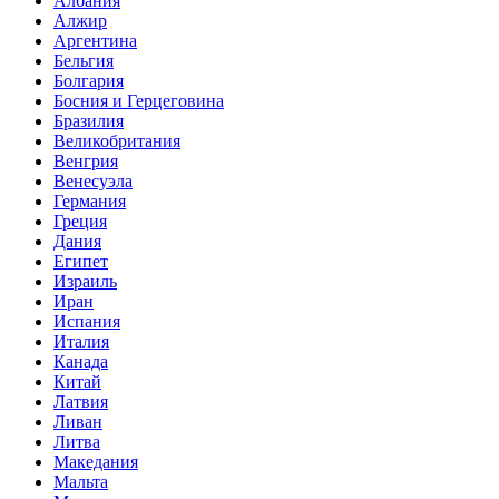
Албания
Алжир
Аргентина
Бельгия
Болгария
Босния и Герцеговина
Бразилия
Великобритания
Венгрия
Венесуэла
Германия
Греция
Дания
Египет
Израиль
Иран
Испания
Италия
Канада
Китай
Латвия
Ливан
Литва
Македания
Мальта