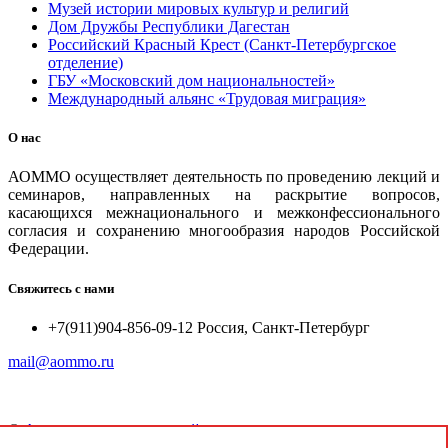
Музей истории мировых культур и религий
Дом Дружбы Республики Дагестан
Российский Красный Крест (Санкт-Петербургское
отделение)
ГБУ «Московский дом национальностей»
Международный альянс «Трудовая миграция»
О нас
АОММО осуществляет деятельность по проведению лекций и
семинаров, направленных на раскрытие вопросов,
касающихся межнационального и межконфессионального
согласия и сохранению многообразия народов Российской
Федерации.
Свяжитесь с нами
+7(911)904-856-09-12 Россия, Санкт-Петербург
mail@aommo.ru
©
Ассоциация организаций по реализации национальных
проектов и достижению национальных целей развития