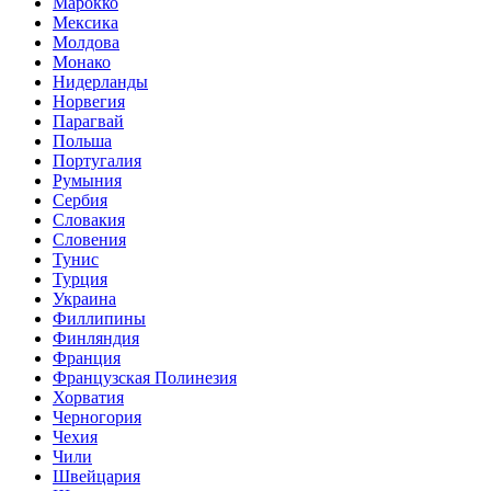
Марокко
Мексика
Молдова
Монако
Нидерланды
Норвегия
Парагвай
Польша
Португалия
Румыния
Сербия
Словакия
Словения
Тунис
Турция
Украина
Филлипины
Финляндия
Франция
Французская Полинезия
Хорватия
Черногория
Чехия
Чили
Швейцария