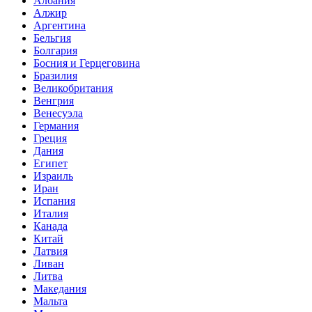
Албания
Алжир
Аргентина
Бельгия
Болгария
Босния и Герцеговина
Бразилия
Великобритания
Венгрия
Венесуэла
Германия
Греция
Дания
Египет
Израиль
Иран
Испания
Италия
Канада
Китай
Латвия
Ливан
Литва
Македания
Мальта