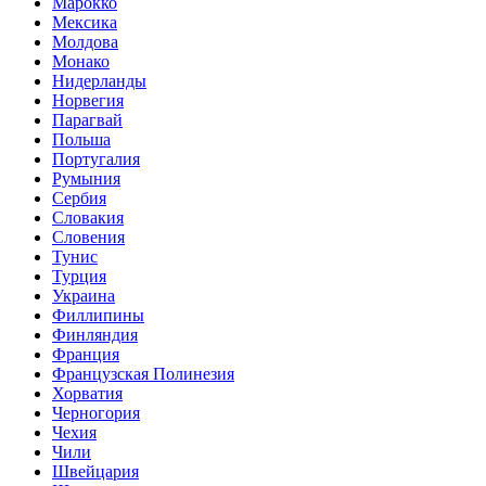
Марокко
Мексика
Молдова
Монако
Нидерланды
Норвегия
Парагвай
Польша
Португалия
Румыния
Сербия
Словакия
Словения
Тунис
Турция
Украина
Филлипины
Финляндия
Франция
Французская Полинезия
Хорватия
Черногория
Чехия
Чили
Швейцария