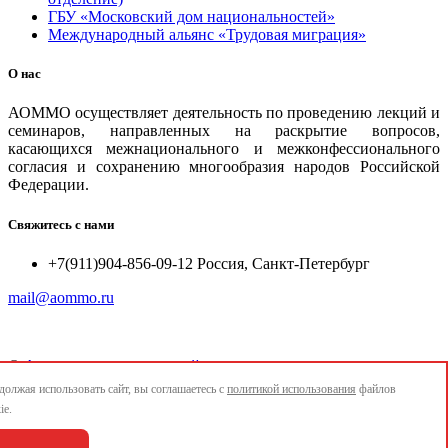
ГБУ «Московский дом национальностей»
Международный альянс «Трудовая миграция»
О нас
АОММО осуществляет деятельность по проведению лекций и
семинаров, направленных на раскрытие вопросов,
касающихся межнационального и межконфессионального
согласия и сохранению многообразия народов Российской
Федерации.
Свяжитесь с нами
+7(911)904-856-09-12 Россия, Санкт-Петербург
mail@aommo.ru
©
Ассоциация организаций по реализации национальных
проектов и достижению национальных целей развития
олжая использовать сайт, вы соглашаетесь с
политикой использования
файлов
"АОММО"
ie.
e-mail:
mail@aommo.ru