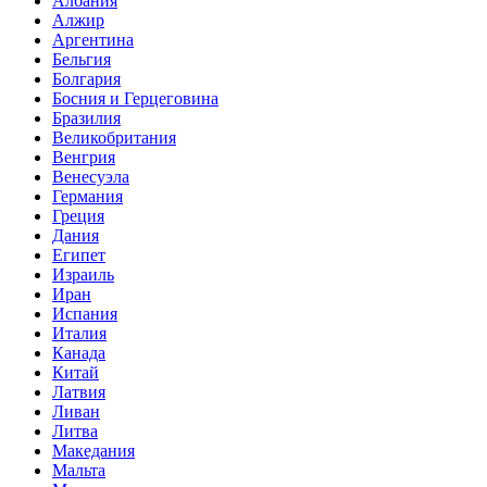
Албания
Алжир
Аргентина
Бельгия
Болгария
Босния и Герцеговина
Бразилия
Великобритания
Венгрия
Венесуэла
Германия
Греция
Дания
Египет
Израиль
Иран
Испания
Италия
Канада
Китай
Латвия
Ливан
Литва
Македания
Мальта