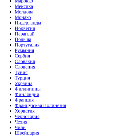
Марокко
Мексика
Молдова
Монако
Нидерланды
Норвегия
Парагвай
Польша
Португалия
Румыния
Сербия
Словакия
Словения
Тунис
Турция
Украина
Филлипины
Финляндия
Франция
Французская Полинезия
Хорватия
Черногория
Чехия
Чили
Швейцария