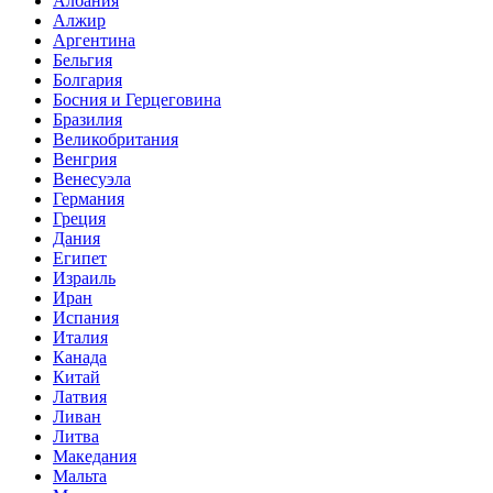
Албания
Алжир
Аргентина
Бельгия
Болгария
Босния и Герцеговина
Бразилия
Великобритания
Венгрия
Венесуэла
Германия
Греция
Дания
Египет
Израиль
Иран
Испания
Италия
Канада
Китай
Латвия
Ливан
Литва
Македания
Мальта