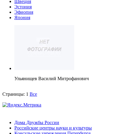
Швеция
Эстония
Эфиопия
Япония
Ульянищев Василий Митрофанович
Страницы:
1
Все
Дома Дружбы России
Российские центры науки и культуры
Консульские учреждения Петербурге