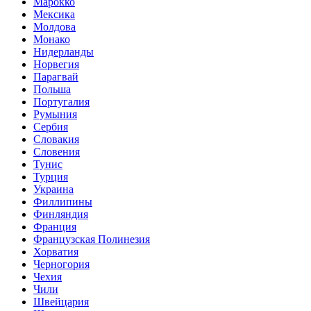
Марокко
Мексика
Молдова
Монако
Нидерланды
Норвегия
Парагвай
Польша
Португалия
Румыния
Сербия
Словакия
Словения
Тунис
Турция
Украина
Филлипины
Финляндия
Франция
Французская Полинезия
Хорватия
Черногория
Чехия
Чили
Швейцария