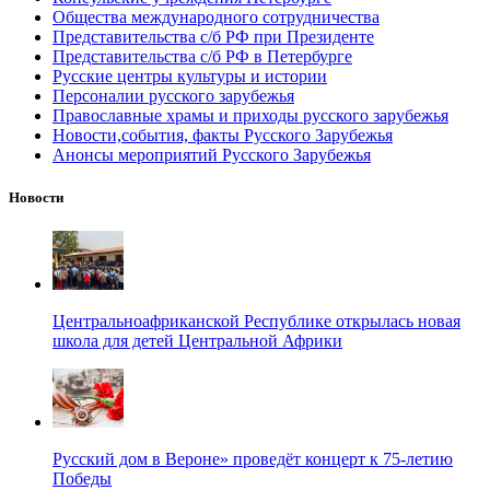
Общества международного сотрудничества
Представительства с/б РФ при Президенте
Представительства с/б РФ в Петербурге
Русские центры культуры и истории
Персоналии русского зарубежья
Православные храмы и приходы русского зарубежья
Новости,события, факты Русского Зарубежья
Анонсы мероприятий Русского Зарубежья
Новости
Центральноафриканской Республике открылась новая
школа для детей Центральной Африки
Русский дом в Вероне» проведёт концерт к 75-летию
Победы