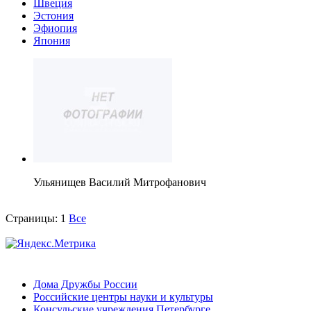
Швеция
Эстония
Эфиопия
Япония
Ульянищев Василий Митрофанович
Страницы:
1
Все
Дома Дружбы России
Российские центры науки и культуры
Консульские учреждения Петербурге