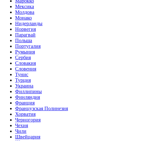
Марокко
Мексика
Молдова
Монако
Нидерланды
Норвегия
Парагвай
Польша
Португалия
Румыния
Сербия
Словакия
Словения
Тунис
Турция
Украина
Филлипины
Финляндия
Франция
Французская Полинезия
Хорватия
Черногория
Чехия
Чили
Швейцария