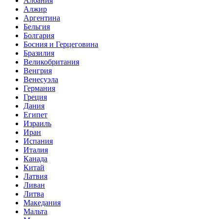
Албания
Алжир
Аргентина
Бельгия
Болгария
Босния и Герцеговина
Бразилия
Великобритания
Венгрия
Венесуэла
Германия
Греция
Дания
Египет
Израиль
Иран
Испания
Италия
Канада
Китай
Латвия
Ливан
Литва
Македания
Мальта