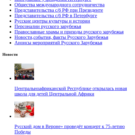
Общества международного сотрудничества
Представительства с/б РФ при Президенте
Представительства с/б РФ в Петербурге
Русские центры культуры и истории
Персоналии русского зарубежья
Православные храмы и приходы русского зарубежья
Новости,события, факты Русского Зарубежья
Анонсы мероприятий Русского Зарубежья
Новости
Центральноафриканской Республике открылась новая
школа для детей Центральной Африки
Русский дом в Вероне» проведёт концерт к 75-летию
Победы