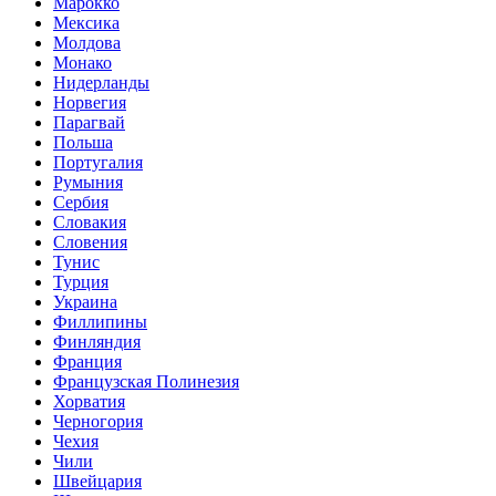
Марокко
Мексика
Молдова
Монако
Нидерланды
Норвегия
Парагвай
Польша
Португалия
Румыния
Сербия
Словакия
Словения
Тунис
Турция
Украина
Филлипины
Финляндия
Франция
Французская Полинезия
Хорватия
Черногория
Чехия
Чили
Швейцария