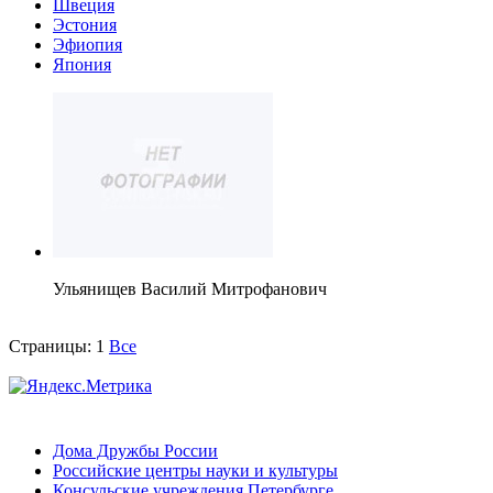
Швеция
Эстония
Эфиопия
Япония
Ульянищев Василий Митрофанович
Страницы:
1
Все
Дома Дружбы России
Российские центры науки и культуры
Консульские учреждения Петербурге