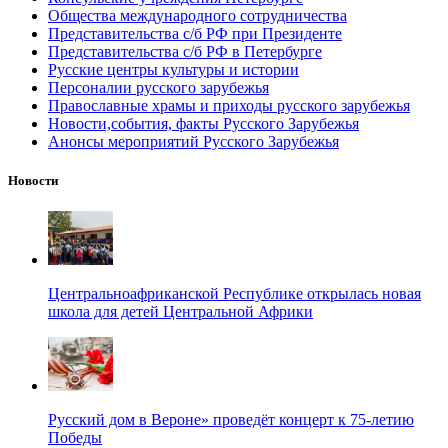
Общества международного сотрудничества
Представительства с/б РФ при Президенте
Представительства с/б РФ в Петербурге
Русские центры культуры и истории
Персоналии русского зарубежья
Православные храмы и приходы русского зарубежья
Новости,события, факты Русского Зарубежья
Анонсы мероприятий Русского Зарубежья
Новости
Центральноафриканской Республике открылась новая
школа для детей Центральной Африки
Русский дом в Вероне» проведёт концерт к 75-летию
Победы