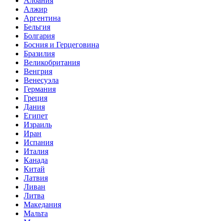
Албания
Алжир
Аргентина
Бельгия
Болгария
Босния и Герцеговина
Бразилия
Великобритания
Венгрия
Венесуэла
Германия
Греция
Дания
Египет
Израиль
Иран
Испания
Италия
Канада
Китай
Латвия
Ливан
Литва
Македания
Мальта