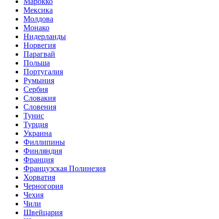
Марокко
Мексика
Молдова
Монако
Нидерланды
Норвегия
Парагвай
Польша
Португалия
Румыния
Сербия
Словакия
Словения
Тунис
Турция
Украина
Филлипины
Финляндия
Франция
Французская Полинезия
Хорватия
Черногория
Чехия
Чили
Швейцария