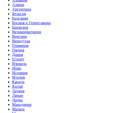
Албания
Алжир
Аргентина
Бельгия
Болгария
Босния и Герцеговина
Бразилия
Великобритания
Венгрия
Венесуэла
Германия
Греция
Дания
Египет
Израиль
Иран
Испания
Италия
Канада
Китай
Латвия
Ливан
Литва
Македания
Мальта