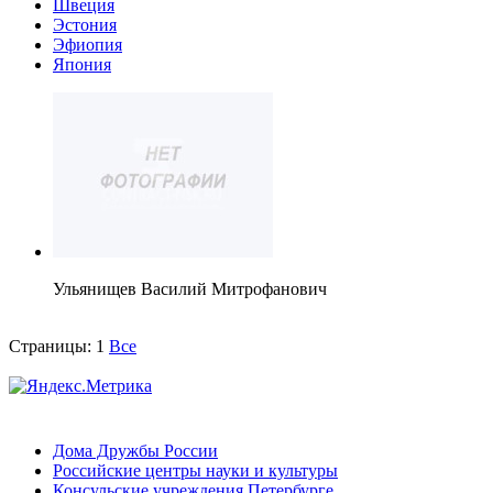
Швеция
Эстония
Эфиопия
Япония
Ульянищев Василий Митрофанович
Страницы:
1
Все
Дома Дружбы России
Российские центры науки и культуры
Консульские учреждения Петербурге