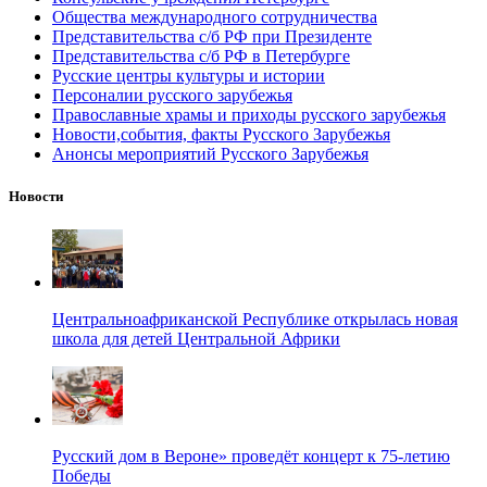
Общества международного сотрудничества
Представительства с/б РФ при Президенте
Представительства с/б РФ в Петербурге
Русские центры культуры и истории
Персоналии русского зарубежья
Православные храмы и приходы русского зарубежья
Новости,события, факты Русского Зарубежья
Анонсы мероприятий Русского Зарубежья
Новости
Центральноафриканской Республике открылась новая
школа для детей Центральной Африки
Русский дом в Вероне» проведёт концерт к 75-летию
Победы