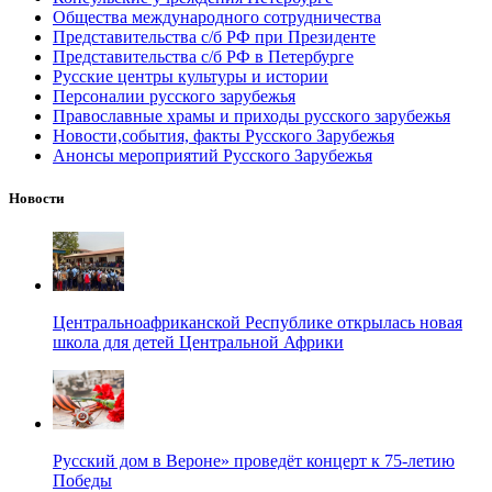
Общества международного сотрудничества
Представительства с/б РФ при Президенте
Представительства с/б РФ в Петербурге
Русские центры культуры и истории
Персоналии русского зарубежья
Православные храмы и приходы русского зарубежья
Новости,события, факты Русского Зарубежья
Анонсы мероприятий Русского Зарубежья
Новости
Центральноафриканской Республике открылась новая
школа для детей Центральной Африки
Русский дом в Вероне» проведёт концерт к 75-летию
Победы