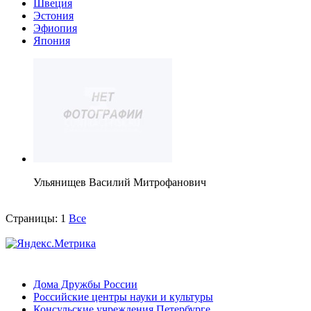
Швеция
Эстония
Эфиопия
Япония
Ульянищев Василий Митрофанович
Страницы:
1
Все
Дома Дружбы России
Российские центры науки и культуры
Консульские учреждения Петербурге