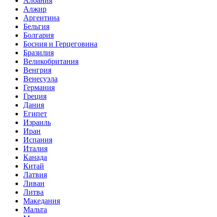
Албания
Алжир
Аргентина
Бельгия
Болгария
Босния и Герцеговина
Бразилия
Великобритания
Венгрия
Венесуэла
Германия
Греция
Дания
Египет
Израиль
Иран
Испания
Италия
Канада
Китай
Латвия
Ливан
Литва
Македания
Мальта