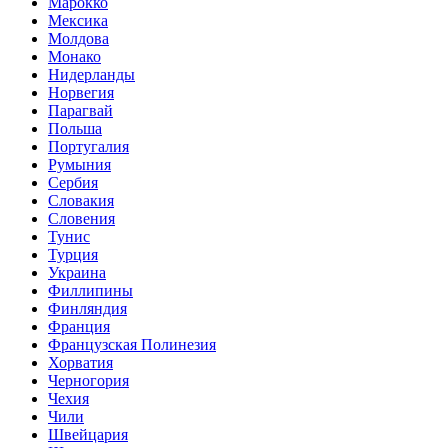
Марокко
Мексика
Молдова
Монако
Нидерланды
Норвегия
Парагвай
Польша
Португалия
Румыния
Сербия
Словакия
Словения
Тунис
Турция
Украина
Филлипины
Финляндия
Франция
Французская Полинезия
Хорватия
Черногория
Чехия
Чили
Швейцария