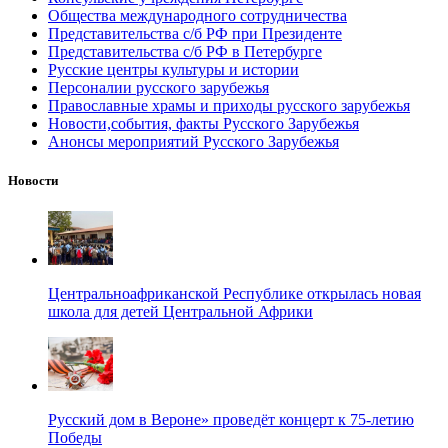
Общества международного сотрудничества
Представительства с/б РФ при Президенте
Представительства с/б РФ в Петербурге
Русские центры культуры и истории
Персоналии русского зарубежья
Православные храмы и приходы русского зарубежья
Новости,события, факты Русского Зарубежья
Анонсы мероприятий Русского Зарубежья
Новости
Центральноафриканской Республике открылась новая
школа для детей Центральной Африки
Русский дом в Вероне» проведёт концерт к 75-летию
Победы