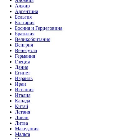
Албания
Алжир
Аргентина
Бельгия
Болгария
Босния и Герцеговина
Бразилия
Великобритания
Венгрия
Венесуэла
Германия
Греция
Дания
Египет
Израиль
Иран
Испания
Италия
Канада
Китай
Латвия
Ливан
Литва
Македания
Мальта