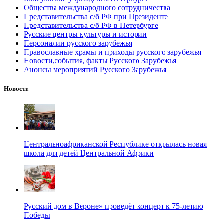
Общества международного сотрудничества
Представительства с/б РФ при Президенте
Представительства с/б РФ в Петербурге
Русские центры культуры и истории
Персоналии русского зарубежья
Православные храмы и приходы русского зарубежья
Новости,события, факты Русского Зарубежья
Анонсы мероприятий Русского Зарубежья
Новости
Центральноафриканской Республике открылась новая
школа для детей Центральной Африки
Русский дом в Вероне» проведёт концерт к 75-летию
Победы