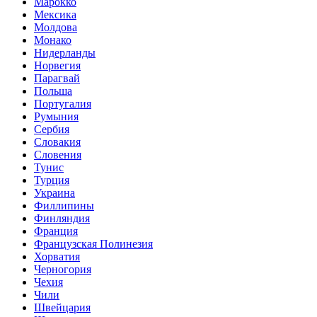
Марокко
Мексика
Молдова
Монако
Нидерланды
Норвегия
Парагвай
Польша
Португалия
Румыния
Сербия
Словакия
Словения
Тунис
Турция
Украина
Филлипины
Финляндия
Франция
Французская Полинезия
Хорватия
Черногория
Чехия
Чили
Швейцария