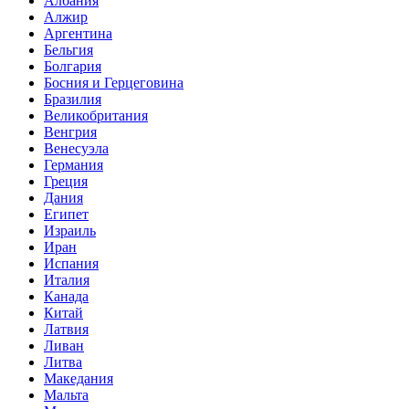
Албания
Алжир
Аргентина
Бельгия
Болгария
Босния и Герцеговина
Бразилия
Великобритания
Венгрия
Венесуэла
Германия
Греция
Дания
Египет
Израиль
Иран
Испания
Италия
Канада
Китай
Латвия
Ливан
Литва
Македания
Мальта