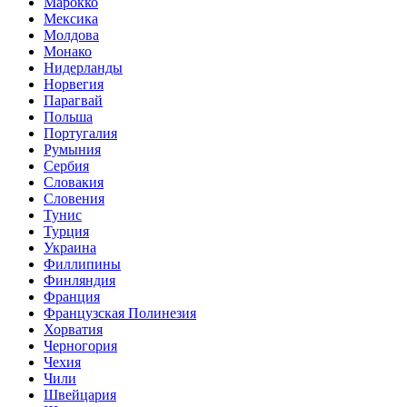
Марокко
Мексика
Молдова
Монако
Нидерланды
Норвегия
Парагвай
Польша
Португалия
Румыния
Сербия
Словакия
Словения
Тунис
Турция
Украина
Филлипины
Финляндия
Франция
Французская Полинезия
Хорватия
Черногория
Чехия
Чили
Швейцария