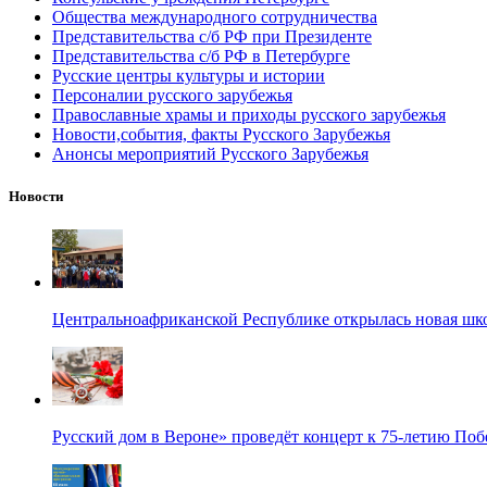
Общества международного сотрудничества
Представительства с/б РФ при Президенте
Представительства с/б РФ в Петербурге
Русские центры культуры и истории
Персоналии русского зарубежья
Православные храмы и приходы русского зарубежья
Новости,события, факты Русского Зарубежья
Анонсы мероприятий Русского Зарубежья
Новости
Центральноафриканской Республике открылась новая шк
Русский дом в Вероне» проведёт концерт к 75-летию По