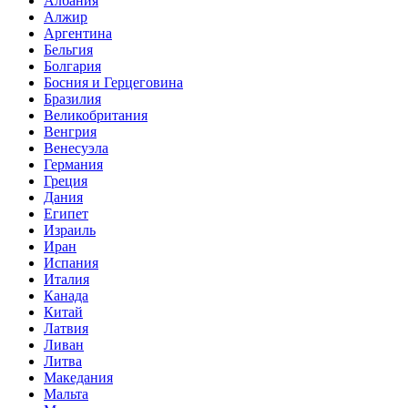
Албания
Алжир
Аргентина
Бельгия
Болгария
Босния и Герцеговина
Бразилия
Великобритания
Венгрия
Венесуэла
Германия
Греция
Дания
Египет
Израиль
Иран
Испания
Италия
Канада
Китай
Латвия
Ливан
Литва
Македания
Мальта