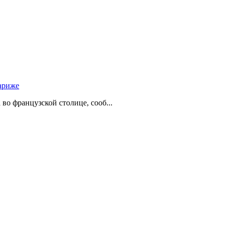
ариже
о французской столице, сооб...