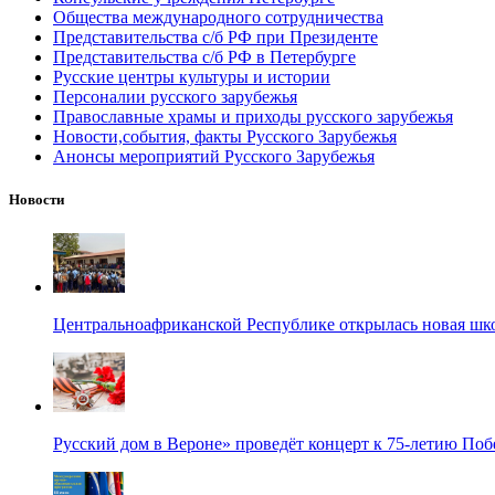
Общества международного сотрудничества
Представительства с/б РФ при Президенте
Представительства с/б РФ в Петербурге
Русские центры культуры и истории
Персоналии русского зарубежья
Православные храмы и приходы русского зарубежья
Новости,события, факты Русского Зарубежья
Анонсы мероприятий Русского Зарубежья
Новости
Центральноафриканской Республике открылась новая шк
Русский дом в Вероне» проведёт концерт к 75-летию По