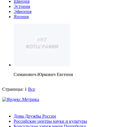
Швеция
Эстония
Эфиопия
Япония
Симанович-Юркович Евгения
Страницы:
1
Все
Дома Дружбы России
Российские центры науки и культуры
Консульские учреждения Петербурге