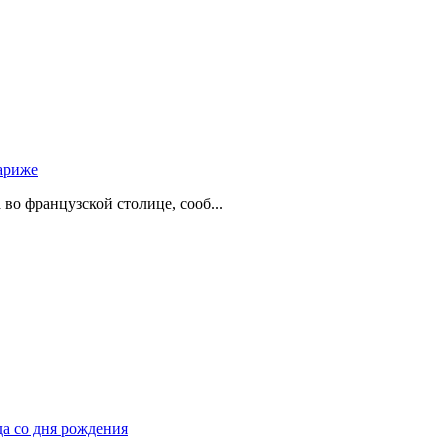
ариже
о французской столице, сооб...
да со дня рождения