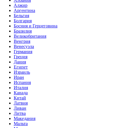
Албания
Алжир
Аргентина
Бельгия
Болгария
Босния и Герцеговина
Бразилия
Великобритания
Венгрия
Венесуэла
Германия
Греция
Дания
Египет
Израиль
Иран
Испания
Италия
Канада
Китай
Латвия
Ливан
Литва
Македания
Мальта