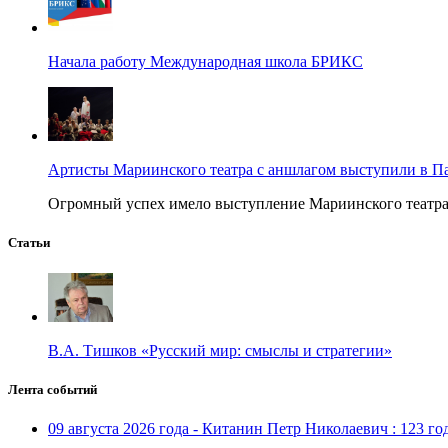
Начала работу Международная школа БРИКС
Артисты Мариинского театра с аншлагом выступили в П
Огромный успех имело выступление Мариинского театра в
Статьи
В.А. Тишков «Русский мир: смыслы и стратегии»
Лента событий
09 августа 2026 года - Китанин Петр Николаевич : 123 го