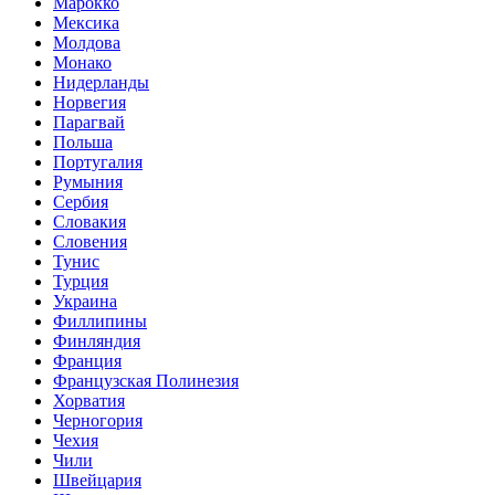
Марокко
Мексика
Молдова
Монако
Нидерланды
Норвегия
Парагвай
Польша
Португалия
Румыния
Сербия
Словакия
Словения
Тунис
Турция
Украина
Филлипины
Финляндия
Франция
Французская Полинезия
Хорватия
Черногория
Чехия
Чили
Швейцария