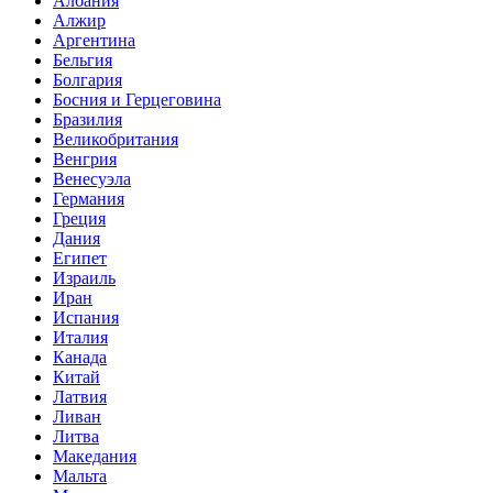
Албания
Алжир
Аргентина
Бельгия
Болгария
Босния и Герцеговина
Бразилия
Великобритания
Венгрия
Венесуэла
Германия
Греция
Дания
Египет
Израиль
Иран
Испания
Италия
Канада
Китай
Латвия
Ливан
Литва
Македания
Мальта