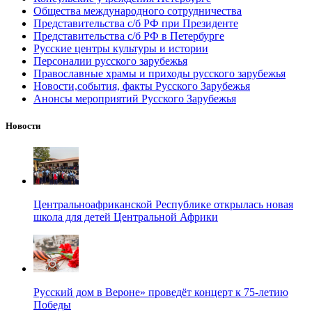
Общества международного сотрудничества
Представительства с/б РФ при Президенте
Представительства с/б РФ в Петербурге
Русские центры культуры и истории
Персоналии русского зарубежья
Православные храмы и приходы русского зарубежья
Новости,события, факты Русского Зарубежья
Анонсы мероприятий Русского Зарубежья
Новости
Центральноафриканской Республике открылась новая
школа для детей Центральной Африки
Русский дом в Вероне» проведёт концерт к 75-летию
Победы