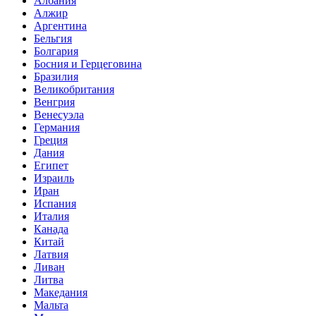
Албания
Алжир
Аргентина
Бельгия
Болгария
Босния и Герцеговина
Бразилия
Великобритания
Венгрия
Венесуэла
Германия
Греция
Дания
Египет
Израиль
Иран
Испания
Италия
Канада
Китай
Латвия
Ливан
Литва
Македания
Мальта