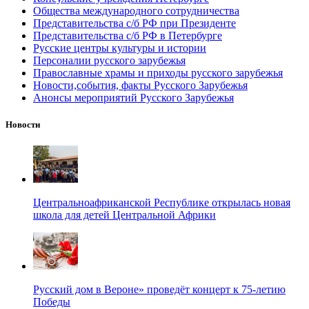
Общества международного сотрудничества
Представительства с/б РФ при Президенте
Представительства с/б РФ в Петербурге
Русские центры культуры и истории
Персоналии русского зарубежья
Православные храмы и приходы русского зарубежья
Новости,события, факты Русского Зарубежья
Анонсы мероприятий Русского Зарубежья
Новости
Центральноафриканской Республике открылась новая
школа для детей Центральной Африки
Русский дом в Вероне» проведёт концерт к 75-летию
Победы