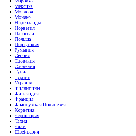
Марокко
Мексика
Молдова
Монако
Нидерланды
Норвегия
Парагвай
Польша
Португалия
Румыния
Сербия
Словакия
Словения
Тунис
Турция
Украина
Филлипины
Финляндия
Франция
Французская Полинезия
Хорватия
Черногория
Чехия
Чили
Швейцария