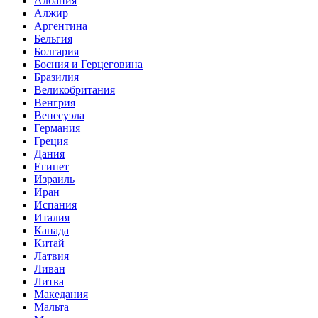
Албания
Алжир
Аргентина
Бельгия
Болгария
Босния и Герцеговина
Бразилия
Великобритания
Венгрия
Венесуэла
Германия
Греция
Дания
Египет
Израиль
Иран
Испания
Италия
Канада
Китай
Латвия
Ливан
Литва
Македания
Мальта