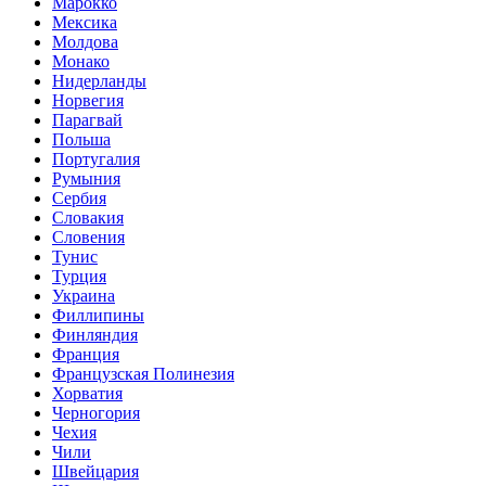
Марокко
Мексика
Молдова
Монако
Нидерланды
Норвегия
Парагвай
Польша
Португалия
Румыния
Сербия
Словакия
Словения
Тунис
Турция
Украина
Филлипины
Финляндия
Франция
Французская Полинезия
Хорватия
Черногория
Чехия
Чили
Швейцария