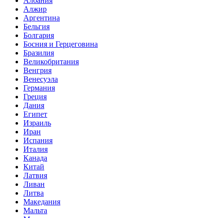
Албания
Алжир
Аргентина
Бельгия
Болгария
Босния и Герцеговина
Бразилия
Великобритания
Венгрия
Венесуэла
Германия
Греция
Дания
Египет
Израиль
Иран
Испания
Италия
Канада
Китай
Латвия
Ливан
Литва
Македания
Мальта