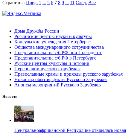
Страницы:
Пред.
1
...
5
6
7
8
9
...
11
След.
Все
Дома Дружбы России
Российские центры науки и культуры
Консульские учреждения Петербурге
Общества международного сотрудничества
Представительства с/б РФ при Президенте
Представительства с/б РФ в Петербурге
Русские центры культуры и истории
Персоналии русского зарубежья
Православные храмы и приходы русского зарубежья
Новости,события, факты Русского Зарубежья
Анонсы мероприятий Русского Зарубежья
Новости
Центральноафриканской Республике открылась новая