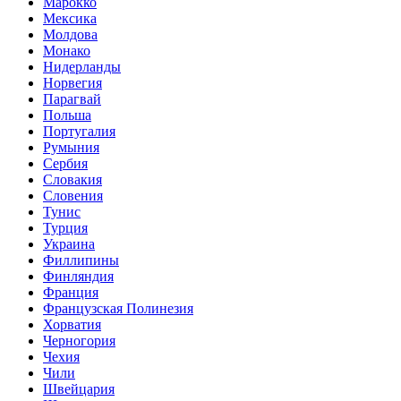
Марокко
Мексика
Молдова
Монако
Нидерланды
Норвегия
Парагвай
Польша
Португалия
Румыния
Сербия
Словакия
Словения
Тунис
Турция
Украина
Филлипины
Финляндия
Франция
Французская Полинезия
Хорватия
Черногория
Чехия
Чили
Швейцария