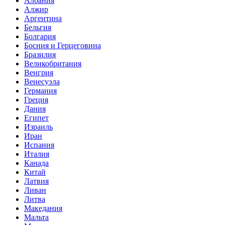
Албания
Алжир
Аргентина
Бельгия
Болгария
Босния и Герцеговина
Бразилия
Великобритания
Венгрия
Венесуэла
Германия
Греция
Дания
Египет
Израиль
Иран
Испания
Италия
Канада
Китай
Латвия
Ливан
Литва
Македания
Мальта