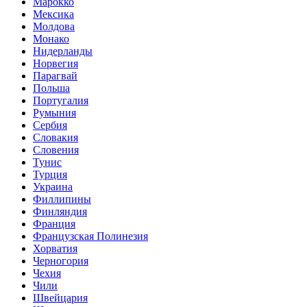
Марокко
Мексика
Молдова
Монако
Нидерланды
Норвегия
Парагвай
Польша
Португалия
Румыния
Сербия
Словакия
Словения
Тунис
Турция
Украина
Филлипины
Финляндия
Франция
Французская Полинезия
Хорватия
Черногория
Чехия
Чили
Швейцария