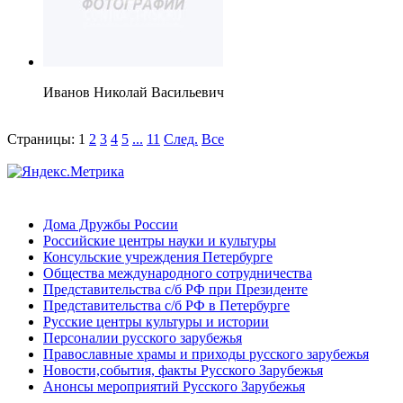
Иванов Николай Васильевич
Страницы:
1
2
3
4
5
...
11
След.
Все
Дома Дружбы России
Российские центры науки и культуры
Консульские учреждения Петербурге
Общества международного сотрудничества
Представительства с/б РФ при Президенте
Представительства с/б РФ в Петербурге
Русские центры культуры и истории
Персоналии русского зарубежья
Православные храмы и приходы русского зарубежья
Новости,события, факты Русского Зарубежья
Анонсы мероприятий Русского Зарубежья