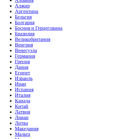
Албания
Алжир
Аргентина
Бельгия
Болгария
Босния и Герцеговина
Бразилия
Великобритания
Венгрия
Венесуэла
Германия
Греция
Дания
Египет
Израиль
Иран
Испания
Италия
Канада
Китай
Латвия
Ливан
Литва
Македания
Мальта