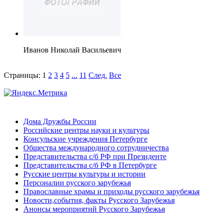
Иванов Николай Васильевич
Страницы:
1
2
3
4
5
...
11
След.
Все
Дома Дружбы России
Российские центры науки и культуры
Консульские учреждения Петербурге
Общества международного сотрудничества
Представительства с/б РФ при Президенте
Представительства с/б РФ в Петербурге
Русские центры культуры и истории
Персоналии русского зарубежья
Православные храмы и приходы русского зарубежья
Новости,события, факты Русского Зарубежья
Анонсы мероприятий Русского Зарубежья