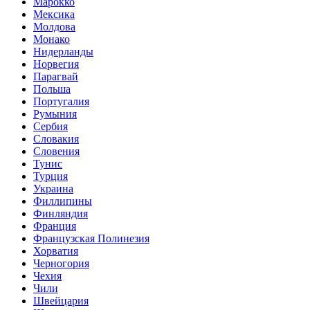
Марокко
Мексика
Молдова
Монако
Нидерланды
Норвегия
Парагвай
Польша
Португалия
Румыния
Сербия
Словакия
Словения
Тунис
Турция
Украина
Филлипины
Финляндия
Франция
Французская Полинезия
Хорватия
Черногория
Чехия
Чили
Швейцария