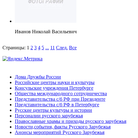
Иванов Николай Васильевич
Страницы:
1
2
3
4
5
...
11
След.
Все
Дома Дружбы России
Российские центры науки и культуры
Консульские учреждения Петербурге
Общества международного сотрудничества
Представительства с/б РФ при Президенте
Представительства с/б РФ в Петербурге
Русские центры культуры и истории
Персоналии русского зарубежья
Православные храмы и приходы русского зарубежья
Новости,события, факты Русского Зарубежья
Анонсы мероприятий Русского Зарубежья