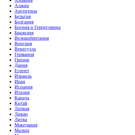
Албания
Алжир
Аргентина
Бельгия
Болгария
Босния и Герцеговина
Бразилия
Великобритания
Венгрия
Венесуэла
Германия
Греция
Дания
Египет
Израиль
Иран
Испания
Италия
Канада
Китай
Латвия
Ливан
Литва
Македания
Мальта