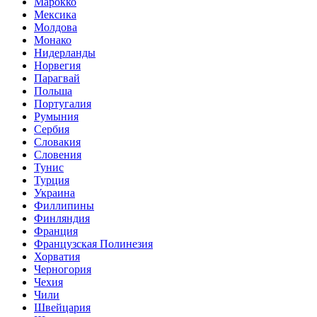
Марокко
Мексика
Молдова
Монако
Нидерланды
Норвегия
Парагвай
Польша
Португалия
Румыния
Сербия
Словакия
Словения
Тунис
Турция
Украина
Филлипины
Финляндия
Франция
Французская Полинезия
Хорватия
Черногория
Чехия
Чили
Швейцария