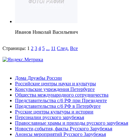
Иванов Николай Васильевич
Страницы:
1
2
3
4
5
...
11
След.
Все
Дома Дружбы России
Российские центры науки и культуры
Консульские учреждения Петербурге
Общества международного сотрудничества
Представительства с/б РФ при Президенте
Представительства с/б РФ в Петербурге
Русские центры культуры и истории
Персоналии русского зарубежья
Православные храмы и приходы русского зарубежья
Новости,события, факты Русского Зарубежья
Анонсы мероприятий Русского Зарубежья