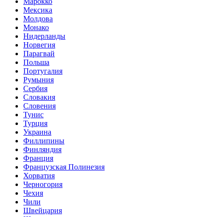
Марокко
Мексика
Молдова
Монако
Нидерланды
Норвегия
Парагвай
Польша
Португалия
Румыния
Сербия
Словакия
Словения
Тунис
Турция
Украина
Филлипины
Финляндия
Франция
Французская Полинезия
Хорватия
Черногория
Чехия
Чили
Швейцария