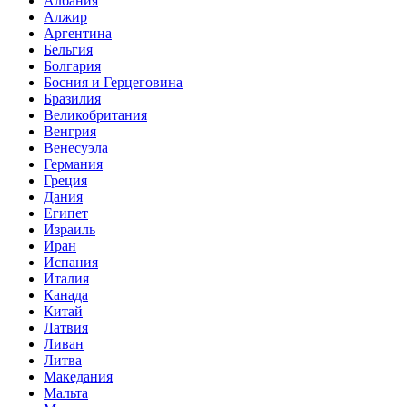
Албания
Алжир
Аргентина
Бельгия
Болгария
Босния и Герцеговина
Бразилия
Великобритания
Венгрия
Венесуэла
Германия
Греция
Дания
Египет
Израиль
Иран
Испания
Италия
Канада
Китай
Латвия
Ливан
Литва
Македания
Мальта