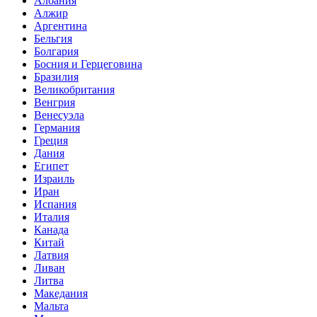
Албания
Алжир
Аргентина
Бельгия
Болгария
Босния и Герцеговина
Бразилия
Великобритания
Венгрия
Венесуэла
Германия
Греция
Дания
Египет
Израиль
Иран
Испания
Италия
Канада
Китай
Латвия
Ливан
Литва
Македания
Мальта