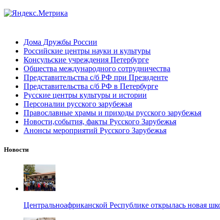
Дома Дружбы России
Российские центры науки и культуры
Консульские учреждения Петербурге
Общества международного сотрудничества
Представительства с/б РФ при Президенте
Представительства с/б РФ в Петербурге
Русские центры культуры и истории
Персоналии русского зарубежья
Православные храмы и приходы русского зарубежья
Новости,события, факты Русского Зарубежья
Анонсы мероприятий Русского Зарубежья
Новости
Центральноафриканской Республике открылась новая шк