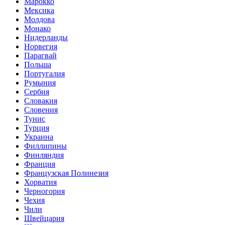
Марокко
Мексика
Молдова
Монако
Нидерланды
Норвегия
Парагвай
Польша
Португалия
Румыния
Сербия
Словакия
Словения
Тунис
Турция
Украина
Филлипины
Финляндия
Франция
Французская Полинезия
Хорватия
Черногория
Чехия
Чили
Швейцария