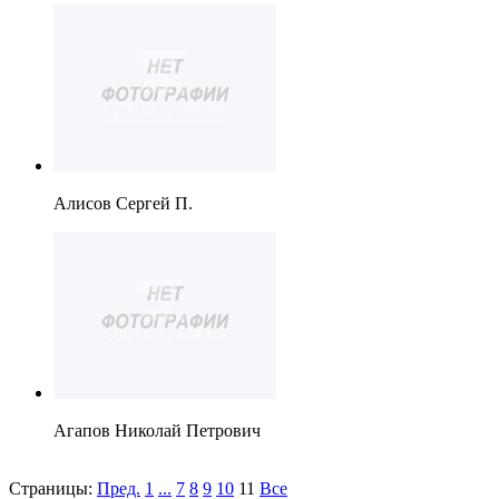
Алисов Сергей П.
Агапов Николай Петрович
Страницы:
Пред.
1
...
7
8
9
10
11
Все