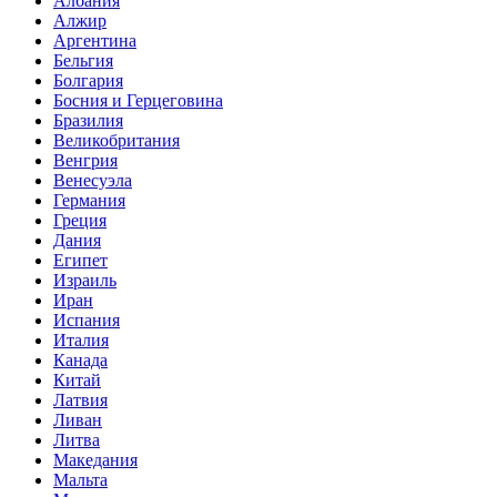
Албания
Алжир
Аргентина
Бельгия
Болгария
Босния и Герцеговина
Бразилия
Великобритания
Венгрия
Венесуэла
Германия
Греция
Дания
Египет
Израиль
Иран
Испания
Италия
Канада
Китай
Латвия
Ливан
Литва
Македания
Мальта