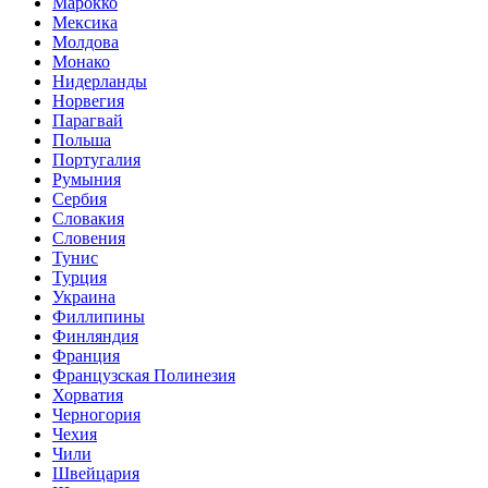
Марокко
Мексика
Молдова
Монако
Нидерланды
Норвегия
Парагвай
Польша
Португалия
Румыния
Сербия
Словакия
Словения
Тунис
Турция
Украина
Филлипины
Финляндия
Франция
Французская Полинезия
Хорватия
Черногория
Чехия
Чили
Швейцария