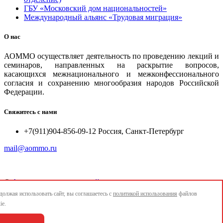
ГБУ «Московский дом национальностей»
Международный альянс «Трудовая миграция»
О нас
АОММО осуществляет деятельность по проведению лекций и
семинаров, направленных на раскрытие вопросов,
касающихся межнационального и межконфессионального
согласия и сохранению многообразия народов Российской
Федерации.
Свяжитесь с нами
+7(911)904-856-09-12 Россия, Санкт-Петербург
mail@aommo.ru
©
Ассоциация организаций по реализации национальных
проектов и достижению национальных целей развития
олжая использовать сайт, вы соглашаетесь с
политикой использования
файлов
"АОММО"
ie.
e-mail:
mail@aommo.ru