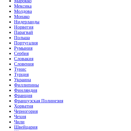
Марокко
Мексика
Молдова
Монако
Нидерланды
Норвегия
Парагвай
Польша
Португалия
Румыния
Сербия
Словакия
Словения
Тунис
Турция
Украина
Филлипины
Финляндия
Франция
Французская Полинезия
Хорватия
Черногория
Чехия
Чили
Швейцария