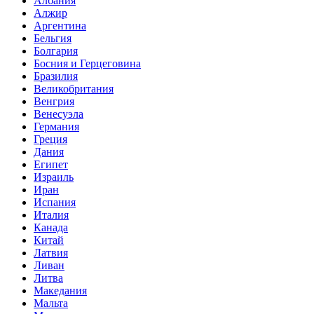
Албания
Алжир
Аргентина
Бельгия
Болгария
Босния и Герцеговина
Бразилия
Великобритания
Венгрия
Венесуэла
Германия
Греция
Дания
Египет
Израиль
Иран
Испания
Италия
Канада
Китай
Латвия
Ливан
Литва
Македания
Мальта