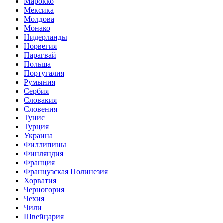
Марокко
Мексика
Молдова
Монако
Нидерланды
Норвегия
Парагвай
Польша
Португалия
Румыния
Сербия
Словакия
Словения
Тунис
Турция
Украина
Филлипины
Финляндия
Франция
Французская Полинезия
Хорватия
Черногория
Чехия
Чили
Швейцария