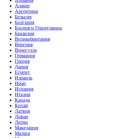
Албания
Алжир
Аргентина
Бельгия
Болгария
Босния и Герцеговина
Бразилия
Великобритания
Венгрия
Венесуэла
Германия
Греция
Дания
Египет
Израиль
Иран
Испания
Италия
Канада
Китай
Латвия
Ливан
Литва
Македания
Мальта