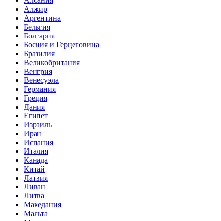
Албания
Алжир
Аргентина
Бельгия
Болгария
Босния и Герцеговина
Бразилия
Великобритания
Венгрия
Венесуэла
Германия
Греция
Дания
Египет
Израиль
Иран
Испания
Италия
Канада
Китай
Латвия
Ливан
Литва
Македания
Мальта