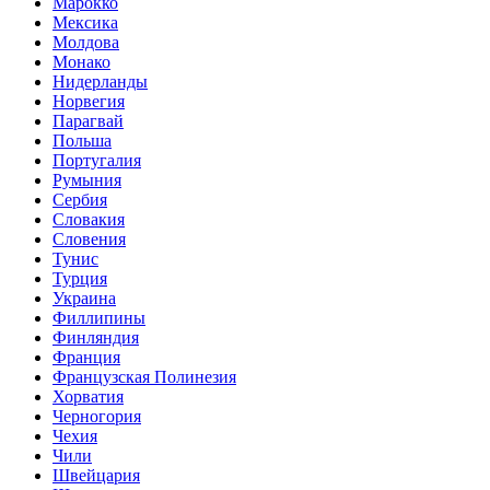
Марокко
Мексика
Молдова
Монако
Нидерланды
Норвегия
Парагвай
Польша
Португалия
Румыния
Сербия
Словакия
Словения
Тунис
Турция
Украина
Филлипины
Финляндия
Франция
Французская Полинезия
Хорватия
Черногория
Чехия
Чили
Швейцария