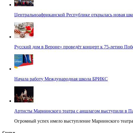
Центральноафриканской Республике открылась новая шк
Русский дом в Вероне» проведёт концерт к 75-летию По
Начала работу Международная школа БРИКС
Артисты Мариинского театра с аншлагом выступили в П
Огромный успех имело выступление Мариинского театра в
Статьи