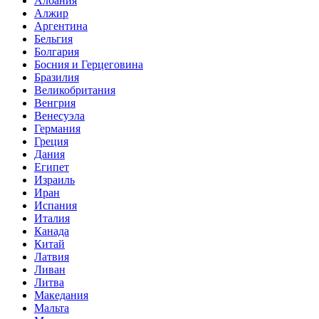
Албания
Алжир
Аргентина
Бельгия
Болгария
Босния и Герцеговина
Бразилия
Великобритания
Венгрия
Венесуэла
Германия
Греция
Дания
Египет
Израиль
Иран
Испания
Италия
Канада
Китай
Латвия
Ливан
Литва
Македания
Мальта