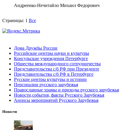
Андреенко-Нечитайло Михаил Федорович
Страницы:
1
Все
Дома Дружбы России
Российские центры науки и культуры
Консульские учреждения Петербурге
Общества международного сотрудничества
Представительства с/б РФ при Президенте
Представительства с/б РФ в Петербурге
Русские центры культуры и истории
Персоналии русского зарубежья
Православные храмы и приходы русского зарубежья
Новости,события, факты Русского Зарубежья
Анонсы мероприятий Русского Зарубежья
Новости