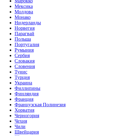
Марокко
Мексика
Молдова
Монако
Нидерланды
Норвегия
Парагвай
Польша
Португалия
Румыния
Сербия
Словакия
Словения
Тунис
Турция
Украина
Филлипины
Финляндия
Франция
Французская Полинезия
Хорватия
Черногория
Чехия
Чили
Швейцария