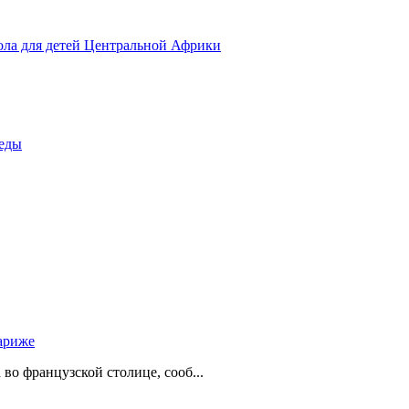
ола для детей Центральной Африки
беды
ариже
о французской столице, сооб...