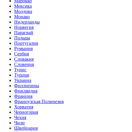
Марокко
Мексика
Молдова
Монако
Нидерланды
Норвегия
Парагвай
Польша
Португалия
Румыния
Сербия
Словакия
Словения
Тунис
Турция
Украина
Филлипины
Финляндия
Франция
Французская Полинезия
Хорватия
Черногория
Чехия
Чили
Швейцария