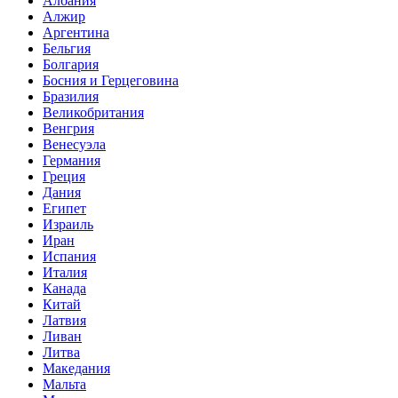
Албания
Алжир
Аргентина
Бельгия
Болгария
Босния и Герцеговина
Бразилия
Великобритания
Венгрия
Венесуэла
Германия
Греция
Дания
Египет
Израиль
Иран
Испания
Италия
Канада
Китай
Латвия
Ливан
Литва
Македания
Мальта