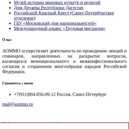
Музей истории мировых культур и религий
Дом Дружбы Республики Дагестан
Российский Красный Крест (Санкт-Петербургское
отделение)
ГБУ «Московский дом национальностей»
Международный альянс «Трудовая миграция»
О нас
АОММО осуществляет деятельность по проведению лекций и
семинаров, направленных на раскрытие вопросов,
касающихся межнационального и межконфессионального
согласия и сохранению многообразия народов Российской
Федерации.
Свяжитесь с нами
+7(911)904-856-09-12 Россия, Санкт-Петербург
mail@aommo.ru
©
Ассоциация организаций по реализации национальных
проектов и достижению национальных целей развития