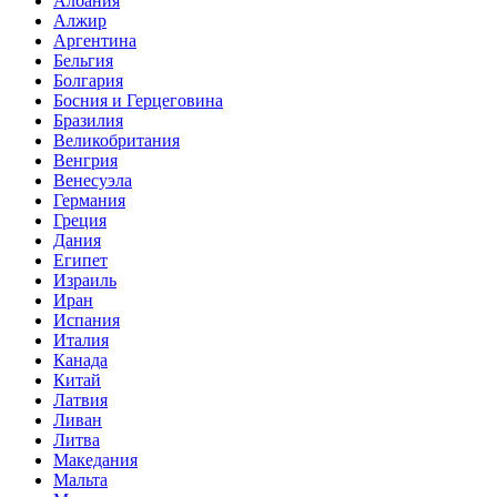
Албания
Алжир
Аргентина
Бельгия
Болгария
Босния и Герцеговина
Бразилия
Великобритания
Венгрия
Венесуэла
Германия
Греция
Дания
Египет
Израиль
Иран
Испания
Италия
Канада
Китай
Латвия
Ливан
Литва
Македания
Мальта