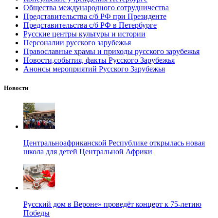
Общества международного сотрудничества
Представительства с/б РФ при Президенте
Представительства с/б РФ в Петербурге
Русские центры культуры и истории
Персоналии русского зарубежья
Православные храмы и приходы русского зарубежья
Новости,события, факты Русского Зарубежья
Анонсы мероприятий Русского Зарубежья
Новости
Центральноафриканской Республике открылась новая
школа для детей Центральной Африки
Русский дом в Вероне» проведёт концерт к 75-летию
Победы